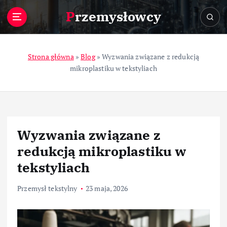
S
Przemysłowcy
k
i
p
t
Strona główna
»
Blog
»
Wyzwania związane z redukcją
o
mikroplastiku w tekstyliach
c
o
n
t
e
Wyzwania związane z
n
t
redukcją mikroplastiku w
tekstyliach
Przemysł tekstylny
23 maja, 2026