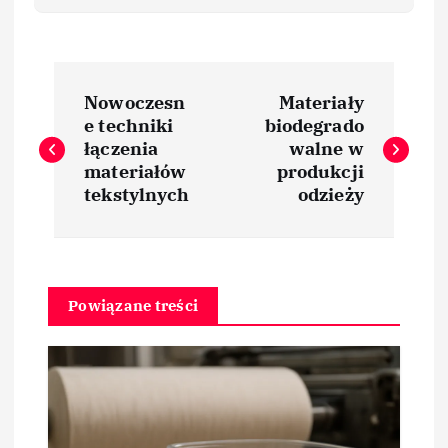
N
Nowoczesn
Materiały
a
e techniki
biodegrado
łączenia
walne w
w
materiałów
produkcji
tekstylnych
odzieży
i
g
Powiązane treści
a
c
j