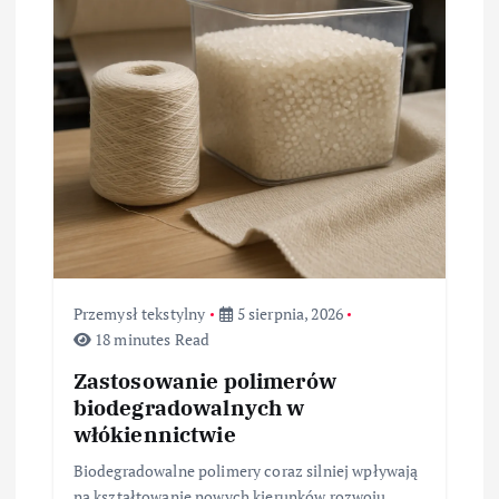
a
w
p
i
s
u
Przemysł tekstylny
5 sierpnia, 2026
18 minutes Read
Zastosowanie polimerów
biodegradowalnych w
włókiennictwie
Biodegradowalne polimery coraz silniej wpływają
na kształtowanie nowych kierunków rozwoju