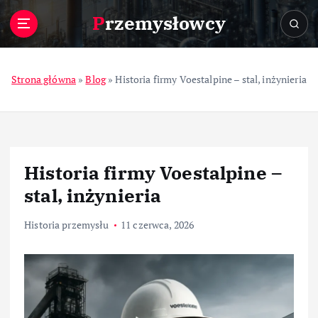
S
Przemysłowcy
k
i
p
t
Strona główna
»
Blog
»
Historia firmy Voestalpine – stal, inżynieria
o
c
o
n
t
Historia firmy Voestalpine –
e
n
stal, inżynieria
t
Historia przemysłu
11 czerwca, 2026