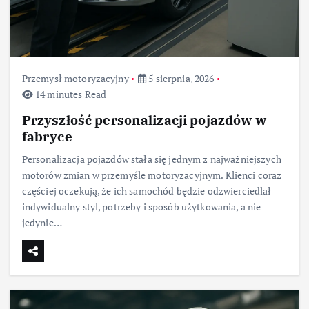
Przemysł motoryzacyjny
5 sierpnia, 2026
14 minutes Read
Przyszłość personalizacji pojazdów w
fabryce
Personalizacja pojazdów stała się jednym z najważniejszych
motorów zmian w przemyśle motoryzacyjnym. Klienci coraz
częściej oczekują, że ich samochód będzie odzwierciedlał
indywidualny styl, potrzeby i sposób użytkowania, a nie
jedynie…