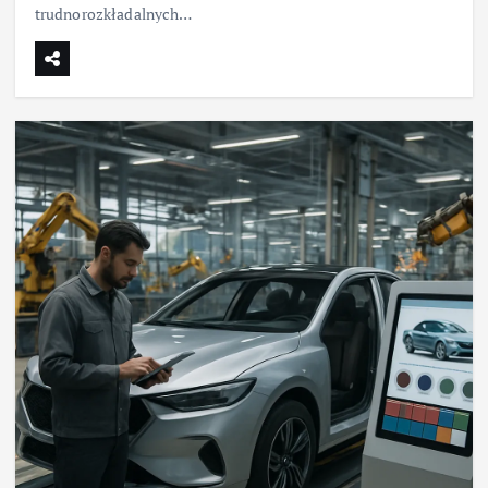
trudnorozkładalnych…