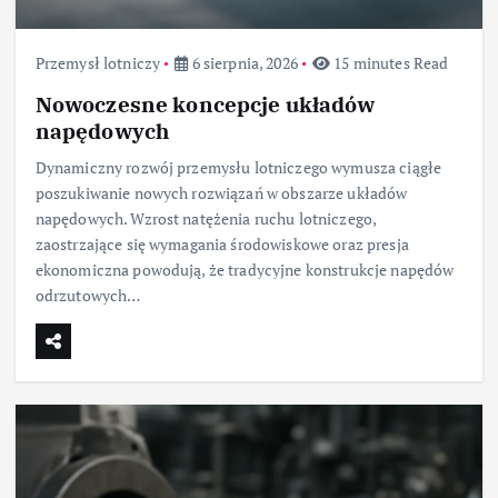
Przemysł lotniczy
6 sierpnia, 2026
15 minutes Read
Nowoczesne koncepcje układów
napędowych
Dynamiczny rozwój przemysłu lotniczego wymusza ciągłe
poszukiwanie nowych rozwiązań w obszarze układów
napędowych. Wzrost natężenia ruchu lotniczego,
zaostrzające się wymagania środowiskowe oraz presja
ekonomiczna powodują, że tradycyjne konstrukcje napędów
odrzutowych…