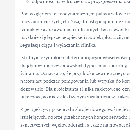
odporność na wibracje oraz przyspieszenia dzia
Pod względem termodynamicznym paliwa żelowe mo
mieszanin ciekłych, choć często ustępują im niezn
Jednak w zastosowaniach militarnych ten niewielki
uzyskuje się lepsze bezpieczeństwo eksploatacji, 
regulacji
ciągu i wyłączania silnika.
Istotnym czynnikiem determinującym właściwości pal
do płynów nienewtonowskich typu shear-thinning –
ścinania. Oznacza to, że przy braku zewnętrznego od
natomiast podczas pompowania lub wtrysku do komor
dozowanie. Dla projektanta silnika rakietowego oz
przechowywania z efektywnym zasilaniem w trakcie
Z perspektywy przemysłu zbrojeniowego ważne jest
istniejących, dobrze przebadanych komponentach: 
syntetycznych węglowodorach, a także na nowocześ