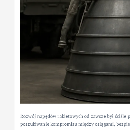
Rozwój napędów rakietowych od zawsze był ściśle 
poszukiwanie kompromisu między osiągami, bezpie