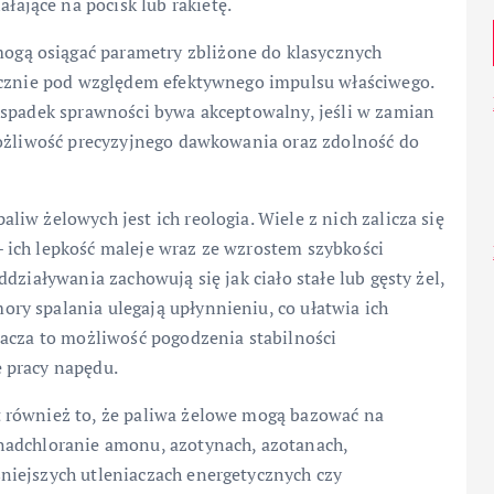
łające na pocisk lub rakietę.
gą osiągać parametry zbliżone do klasycznych
acznie pod względem efektywnego impulsu właściwego.
 spadek sprawności bywa akceptowalny, jeśli w zamian
możliwość precyzyjnego dawkowania oraz zdolność do
iw żelowych jest ich reologia. Wiele z nich zalicza się
 ich lepkość maleje wraz ze wzrostem szybkości
działywania zachowują się jak ciało stałe lub gęsty żel,
y spalania ulegają upłynnieniu, co ułatwia ich
nacza to możliwość pogodzenia stabilności
 pracy napędu.
 również to, że paliwa żelowe mogą bazować na
nadchloranie amonu, azotynach, azotanach,
niejszych utleniaczach energetycznych czy