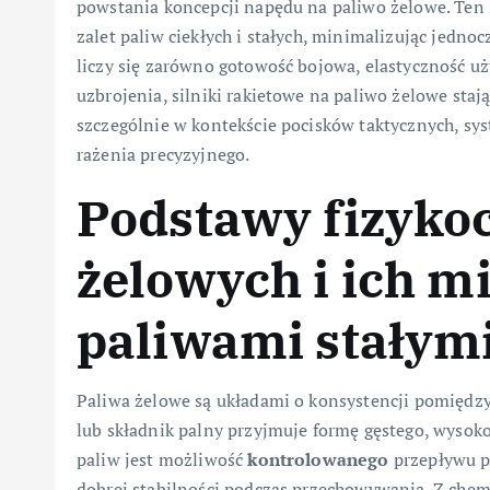
powstania koncepcji napędu na paliwo żelowe. Ten 
zalet paliw ciekłych i stałych, minimalizując jedn
liczy się zarówno gotowość bojowa, elastyczność uż
uzbrojenia, silniki rakietowe na paliwo żelowe staj
szczególnie w kontekście pocisków taktycznych, s
rażenia precyzyjnego.
Podstawy fizyko
żelowych i ich m
paliwami stałymi
Paliwa żelowe są układami o konsystencji pomiędzy 
lub składnik palny przyjmuje formę gęstego, wysoko
paliw jest możliwość
kontrolowanego
przepływu p
dobrej stabilności podczas przechowywania. Z che