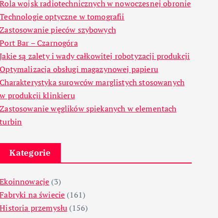
Rola wojsk radiotechnicznych w nowoczesnej obronie
Technologie optyczne w tomografii
Zastosowanie pieców szybowych
Port Bar – Czarnogóra
Jakie są zalety i wady całkowitej robotyzacji produkcji
Optymalizacja obsługi magazynowej papieru
Charakterystyka surowców marglistych stosowanych
w produkcji klinkieru
Zastosowanie węglików spiekanych w elementach
turbin
Kategorie
Ekoinnowacje
(3)
Fabryki na świecie
(161)
Historia przemysłu
(156)