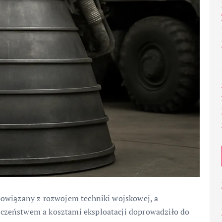
powiązany z rozwojem techniki wojskowej, a
czeństwem a kosztami eksploatacji doprowadziło do