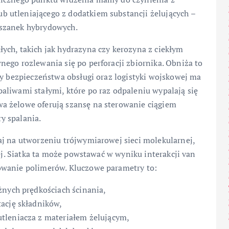
 utleniającego z dodatkiem substancji żelujących –
eszanek hybrydowych.
ych, takich jak hydrazyna czy kerozyna z ciekłym
ego rozlewania się po perforacji zbiornika. Obniża to
wy bezpieczeństwa obsługi oraz logistyki wojskowej ma
aliwami stałymi, które po raz odpaleniu wypalają się
a żelowe oferują szansę na sterowanie ciągiem
y spalania.
aj na utworzeniu trójwymiarowej sieci molekularnej,
łej. Siatka ta może powstawać w wyniku interakcji van
owanie polimerów. Kluczowe parametry to:
żnych prędkościach ścinania,
ację składników,
tleniacza z materiałem żelującym,