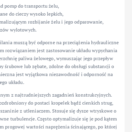
d pomp do transportu żelu,
ane do cieczy wysoko lepkich,
alizującym rozbijanie żelu i jego odparowanie,
azów wylotowych.
ilania muszą być odporne na przeciążenia hydrauliczne
ym rozwiązaniem jest zastosowanie układu wypychania
erzchnię paliwa żelowego, wymuszając jego przepływ
y śrubowe lub zębate, zdolne do obsługi substancji o
nieczna jest wyjątkowa niezawodność i odporność na
ego układu.
dnym z najtrudniejszych zagadnień konstrukcyjnych.
ozdrobniony do postaci kropelek bądź cienkich strug,
szaninie z utleniaczem. Stosuje się dysze wtryskowe o
ywne turbulencje. Często optymalizuje się je pod kątem
m progowej wartości naprężenia ścinającego, po której