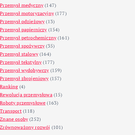
Przemysł medyczny
(147)
Przemysł motoryzacyjny
(177)
Przemysł odzieżowy
(13)
Przemysł papierniczy
(154)
Przemysł petrochemiczny
(161)
Przemysł spożywczy
(35)
Przemysł stalowy
(164)
Przemysł tekstylny
(177)
Przemysł wydobywczy
(159)
Przemysł zbrojeniowy
(157)
Ranking
(4)
Rewolucja przemysłowa
(15)
Roboty przemysłowe
(163)
Transport
(118)
Znane osoby
(252)
Zrównoważony rozwój
(101)