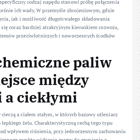
specyficzny rodzaj napędu stanowi próbę połączenia
ocześnie ich wady. W przemyśle zbrojeniowym, gdzie
ycia, jak i możliwość długotrwałego składowania
ą się coraz bardziej atrakcyjnym kierunkiem rozwoju,
ystemów przeciwlotniczych i nowoczesnych środków
chemiczne paliw
iejsce między
 a ciekłymi
cieczą a ciałem stałym, w których bazowy utleniacz
 lepkiego żelu. Charakterystyczną cechą tego typu
od wpływem ciśnienia, przy jednoczesnym zachowaniu
micznego punktu widzenia mamy do czynienia z