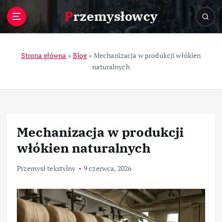
S
Przemysłowcy
k
i
p
t
Strona główna
»
Blog
»
Mechanizacja w produkcji włókien
o
naturalnych
c
o
n
t
e
Mechanizacja w produkcji
n
t
włókien naturalnych
Przemysł tekstylny
9 czerwca, 2026