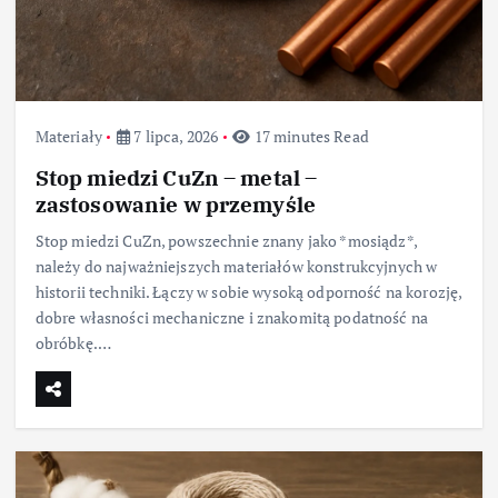
Materiały
7 lipca, 2026
17 minutes Read
Stop miedzi CuZn – metal –
zastosowanie w przemyśle
Stop miedzi CuZn, powszechnie znany jako *mosiądz*,
należy do najważniejszych materiałów konstrukcyjnych w
historii techniki. Łączy w sobie wysoką odporność na korozję,
dobre własności mechaniczne i znakomitą podatność na
obróbkę.…