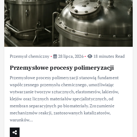
Przemysł chemiczny
28 lipca, 2026
18 minutes Read
Przemysłowe procesy polimeryzacji
Przemysłowe procesy polimeryzacji stanowią fundament
współczesnego przemysłu chemicznego, umożliwiając
wytwarzanie tworzyw sztucznych, elastomerów, lakierów,
klejów oraz licznych materiałów specjalistycznych, od
membran separacyjnych po biomateriały. Zrozumienie
mechanizmów reakcji, zastosowanych katalizatorów,
warunków…