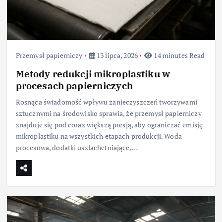
Przemysł papierniczy
13 lipca, 2026
14 minutes Read
Metody redukcji mikroplastiku w
procesach papierniczych
Rosnąca świadomość wpływu zanieczyszczeń tworzywami
sztucznymi na środowisko sprawia, że przemysł papierniczy
znajduje się pod coraz większą presją, aby ograniczać emisję
mikroplastiku na wszystkich etapach produkcji. Woda
procesowa, dodatki uszlachetniające,…