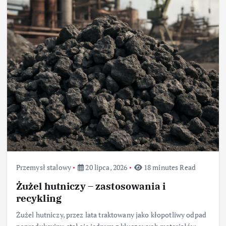
Przemysł stalowy
20 lipca, 2026
18 minutes Read
Żużel hutniczy – zastosowania i
recykling
Żużel hutniczy, przez lata traktowany jako kłopotliwy odpad