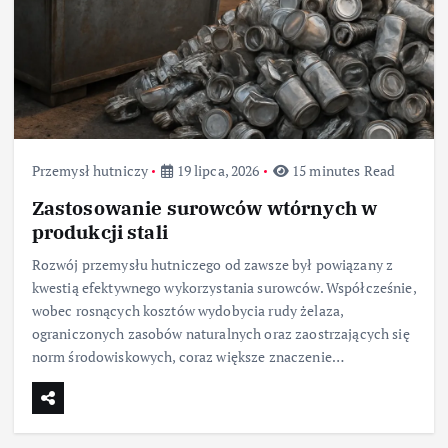
Przemysł hutniczy
19 lipca, 2026
15 minutes Read
Zastosowanie surowców wtórnych w
produkcji stali
Rozwój przemysłu hutniczego od zawsze był powiązany z
kwestią efektywnego wykorzystania surowców. Współcześnie,
wobec rosnących kosztów wydobycia rudy żelaza,
ograniczonych zasobów naturalnych oraz zaostrzających się
norm środowiskowych, coraz większe znaczenie…