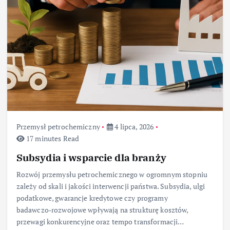
Przemysł petrochemiczny
4 lipca, 2026
17 minutes Read
Subsydia i wsparcie dla branży
Rozwój przemysłu petrochemicznego w ogromnym stopniu
zależy od skali i jakości interwencji państwa. Subsydia, ulgi
podatkowe, gwarancje kredytowe czy programy
badawczo‑rozwojowe wpływają na strukturę kosztów,
przewagi konkurencyjne oraz tempo transformacji…