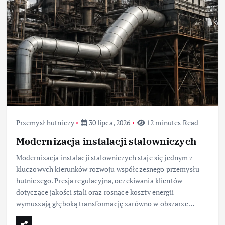
Przemysł hutniczy
30 lipca, 2026
12 minutes Read
Modernizacja instalacji stalowniczych
Modernizacja instalacji stalowniczych staje się jednym z
kluczowych kierunków rozwoju współczesnego przemysłu
hutniczego. Presja regulacyjna, oczekiwania klientów
dotyczące jakości stali oraz rosnące koszty energii
wymuszają głęboką transformację zarówno w obszarze…