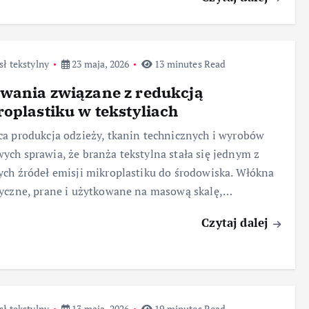
ł tekstylny
23 maja, 2026
13 minutes Read
wania związane z redukcją
oplastiku w tekstyliach
a produkcja odzieży, tkanin technicznych i wyrobów
ch sprawia, że branża tekstylna stała się jednym z
ch źródeł emisji mikroplastiku do środowiska. Włókna
yczne, prane i użytkowane na masową skalę,…
Czytaj dalej
ł tekstylny
13 maja, 2026
19 minutes Read