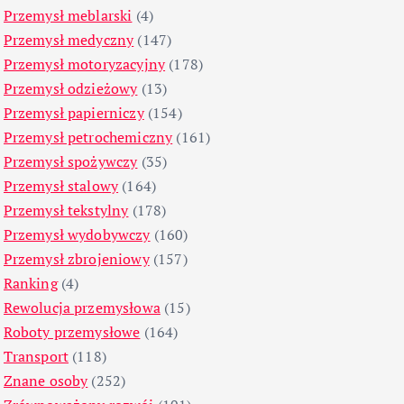
Przemysł meblarski
(4)
Przemysł medyczny
(147)
Przemysł motoryzacyjny
(178)
Przemysł odzieżowy
(13)
Przemysł papierniczy
(154)
Przemysł petrochemiczny
(161)
Przemysł spożywczy
(35)
Przemysł stalowy
(164)
Przemysł tekstylny
(178)
Przemysł wydobywczy
(160)
Przemysł zbrojeniowy
(157)
Ranking
(4)
Rewolucja przemysłowa
(15)
Roboty przemysłowe
(164)
Transport
(118)
Znane osoby
(252)