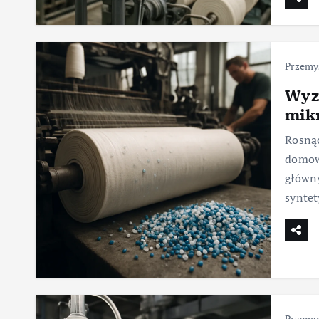
Przemys
Wyz
mikr
Rosnąc
domowy
główny
syntet
Przemys