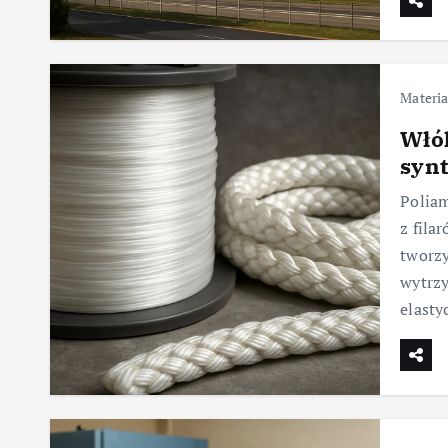
Materia
Włó
synt
Polia
z fila
tworzy
wytrzy
elasty