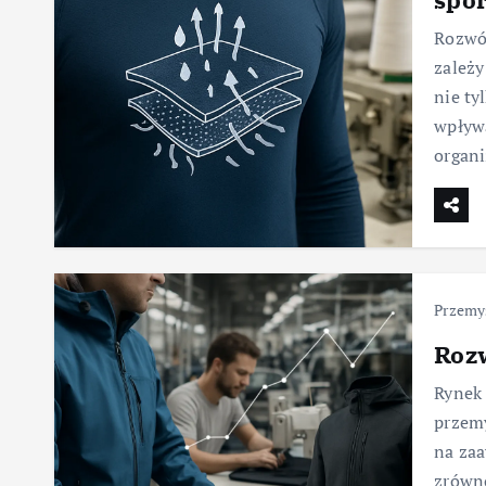
Rozwój
zależy
nie ty
wpływa
organ
Przemys
Rozw
Rynek 
przemy
na zaa
zrówno