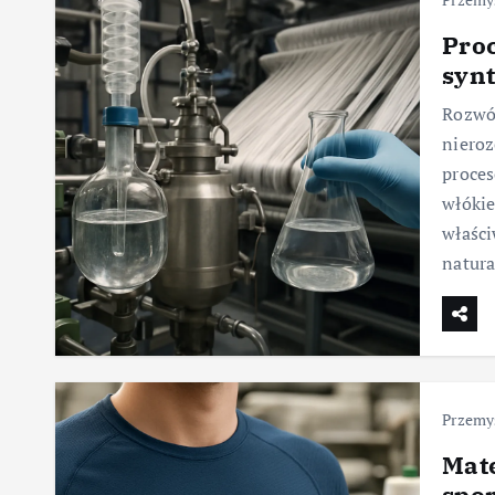
Proc
syn
Rozwój
niero
proces
włókie
właści
natur
Przemys
Mate
spo