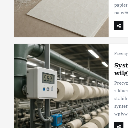
papier
na wł
Przemys
Syst
wilg
Precyz
z kluc
stabil
syntet
wpływ