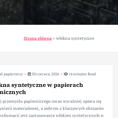
ziały
Przemysł
Strona główna
»
włókna syntetyczne
ł papierniczy
30 czerwca, 2026
14 minutes Read
kna syntetyczne w papierach
hnicznych
 przemysłu papierniczego coraz wyraźniej opiera się
ynierii materiałowej, a jednym z kluczowych obszarów
ansformacji jest zastosowanie włókien syntetycznych w