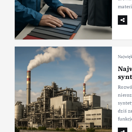
materi
Najwię
Najw
syn
Rozwój
nieroz
syntet
dziś z
funkcj