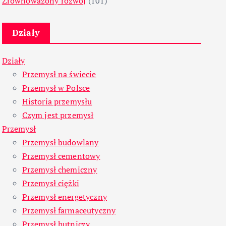
Zrównoważony rozwój
(101)
Działy
Działy
Przemysł na świecie
Przemysł w Polsce
Historia przemysłu
Czym jest przemysł
Przemysł
Przemysł budowlany
Przemysł cementowy
Przemysł chemiczny
Przemysł ciężki
Przemysł energetyczny
Przemysł farmaceutyczny
Przemysł hutniczy