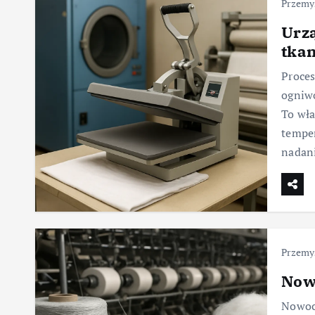
Przemys
Urzą
tka
Proces
ogniwo
To wła
temper
nadani
Przemys
Now
Nowoc