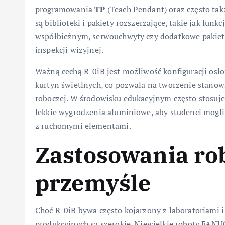
programowania
TP
(Teach Pendant) oraz często ta
są biblioteki i pakiety rozszerzające, takie jak fu
współbieżnym, serwouchwyty czy dodatkowe pakiety 
inspekcji wizyjnej.
Ważną cechą R-0iB jest możliwość konfiguracji osł
kurtyn świetlnych, co pozwala na tworzenie stanow
roboczej. W środowisku edukacyjnym często stosuje
lekkie wygrodzenia aluminiowe, aby studenci mogli
z ruchomymi elementami.
Zastosowania ro
przemyśle
Choć R-0iB bywa często kojarzony z laboratoriami i
produkcyjnych są szerokie. Niewielkie roboty FANUC