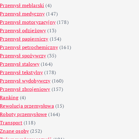
Przemysł meblarski
(4)
Przemysł medyczny
(147)
Przemysł motoryzacyjny
(178)
Przemysł odzieżowy
(13)
Przemysł papierniczy
(154)
Przemysł petrochemiczny
(161)
Przemysł spożywczy
(35)
Przemysł stalowy
(164)
Przemysł tekstylny
(178)
Przemysł wydobywczy
(160)
Przemysł zbrojeniowy
(157)
Ranking
(4)
Rewolucja przemysłowa
(15)
Roboty przemysłowe
(164)
Transport
(118)
Znane osoby
(252)