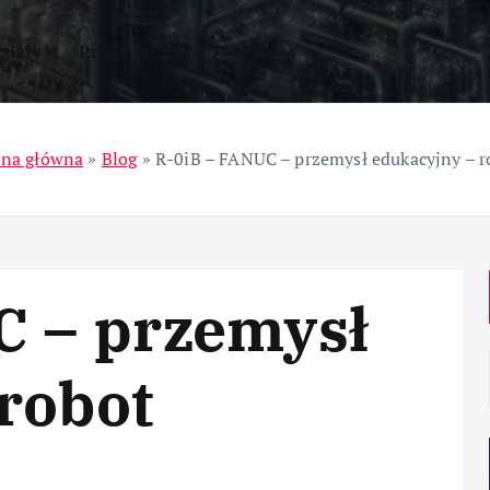
ziały
Przemysł
ona główna
»
Blog
»
R-0iB – FANUC – przemysł edukacyjny – r
C – przemysł
robot