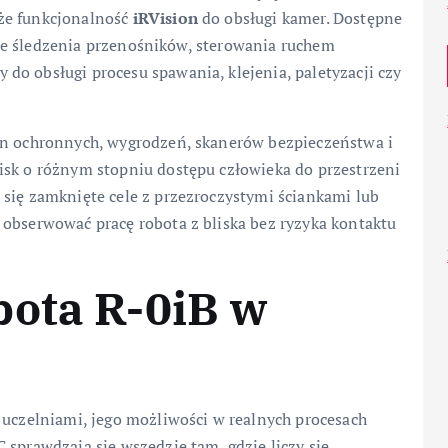
kże funkcjonalność
iRVision
do obsługi kamer. Dostępne
nkcje śledzenia przenośników, sterowania ruchem
do obsługi procesu spawania, klejenia, paletyzacji czy
on ochronnych, wygrodzeń, skanerów bezpieczeństwa i
isk o różnym stopniu dostępu człowieka do przestrzeni
 się zamknięte cele z przezroczystymi ściankami lub
 obserwować pracę robota z bliska bez ryzyka kontaktu
bota R-0iB w
 uczelniami, jego możliwości w realnych procesach
 sprawdzają się wszędzie tam, gdzie liczy się