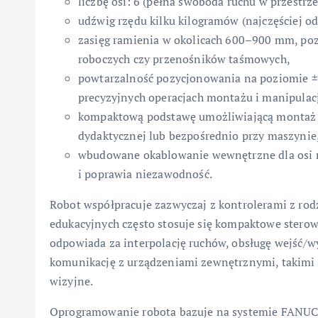
liczbę osi: 6 (pełna swoboda ruchu w przestrz
udźwig rzędu kilku kilogramów (najczęściej od
zasięg ramienia w okolicach 600–900 mm, po
roboczych czy przenośników taśmowych,
powtarzalność pozycjonowania na poziomie 
precyzyjnych operacjach montażu i manipulac
kompaktową podstawę umożliwiającą montaż n
dydaktycznej lub bezpośrednio przy maszynie
wbudowane okablowanie wewnętrzne dla osi n
i poprawia niezawodność.
Robot współpracuje zazwyczaj z kontrolerami z rod
edukacyjnych często stosuje się kompaktowe sterow
odpowiada za interpolację ruchów, obsługę wejść/w
komunikację z urządzeniami zewnętrznymi, takimi j
wizyjne.
Oprogramowanie robota bazuje na systemie FANUC, 