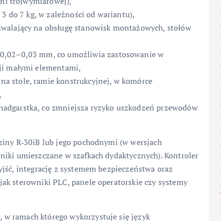
eni trójwymiarowej),
 3 do 7 kg, w zależności od wariantu),
zwalający na obsługę stanowisk montażowych, stołów
±0,02–0,03 mm, co umożliwia zastosowanie w
ji małymi elementami,
a stole, ramie konstrukcyjnej, w komórce
,
adgarstka, co zmniejsza ryzyko uszkodzeń przewodów
ziny R‑30iB lub jego pochodnymi (w wersjach
niki umieszczane w szafkach dydaktycznych). Kontroler
yjść, integrację z systemem bezpieczeństwa oraz
ak sterowniki PLC, panele operatorskie czy systemy
w ramach którego wykorzystuje się język