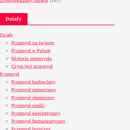
Zrównoważony rozwój
(101)
Działy
Działy
Przemysł na świecie
Przemysł w Polsce
Historia przemysłu
Czym jest przemysł
Przemysł
Przemysł budowlany
Przemysł cementowy
Przemysł chemiczny
Przemysł ciężki
Przemysł energetyczny
Przemysł farmaceutyczny
Przemysł hutniczy