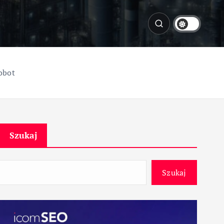
obot
Szukaj
Szukaj