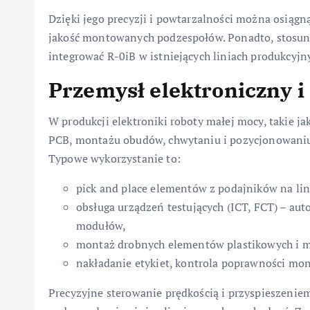
Dzięki jego precyzji i powtarzalności można osiągn
jakość montowanych podzespołów. Ponadto, stosun
integrować R-0iB w istniejących liniach produkcyjn
Przemysł elektroniczny i
W produkcji elektroniki roboty małej mocy, takie ja
PCB, montażu obudów, chwytaniu i pozycjonowaniu
Typowe wykorzystanie to:
pick and place elementów z podajników na li
obsługa urządzeń testujących (ICT, FCT) – a
modułów,
montaż drobnych elementów plastikowych i m
nakładanie etykiet, kontrola poprawności mo
Precyzyjne sterowanie prędkością i przyspieszenie