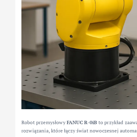
Robot przemysłowy
FANUC R-0iB
to przykład zaaw
rozwiązania, które łączy świat nowoczesnej automa