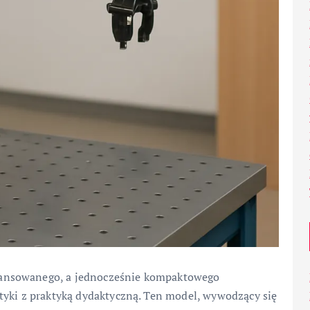
ansowanego, a jednocześnie kompaktowego
tyki z praktyką dydaktyczną. Ten model, wywodzący się