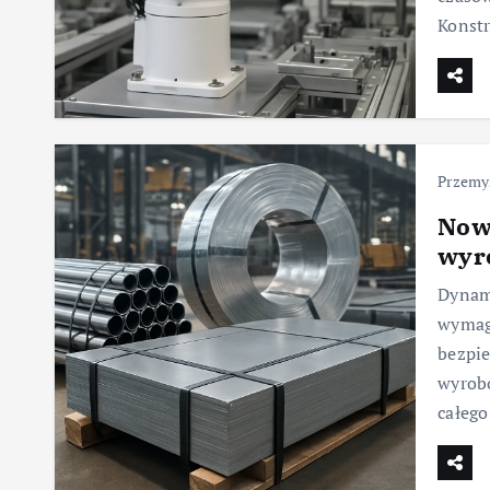
Konstr
Przemy
Now
wyr
Dynami
wymaga
bezpie
wyrobó
całego