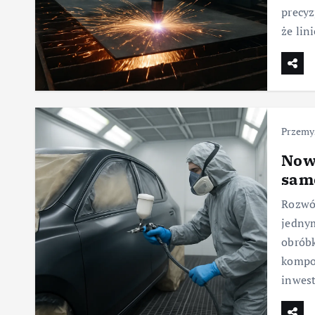
precyz
że lin
Przemy
Nowe
sam
Rozwój
jedny
obróbk
kompon
inwes