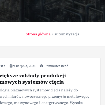
ziały
Przemysł
Strona główna
»
automatyzacja
ksze
9 sierpnia, 2026
19 minutes Read
iększe zakłady produkcji
zmowych systemów cięcia
logia plazmowych systemów cięcia należy do
owych filarów nowoczesnego przemysłu metalowego,
niowego, maszynowego i energetycznego. Wysoka