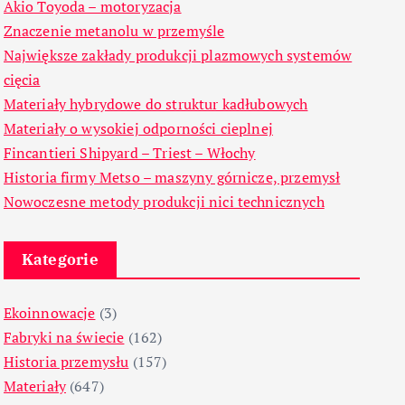
Akio Toyoda – motoryzacja
Znaczenie metanolu w przemyśle
Największe zakłady produkcji plazmowych systemów
cięcia
Materiały hybrydowe do struktur kadłubowych
Materiały o wysokiej odporności cieplnej
Fincantieri Shipyard – Triest – Włochy
Historia firmy Metso – maszyny górnicze, przemysł
Nowoczesne metody produkcji nici technicznych
Kategorie
Ekoinnowacje
(3)
Fabryki na świecie
(162)
Historia przemysłu
(157)
Materiały
(647)