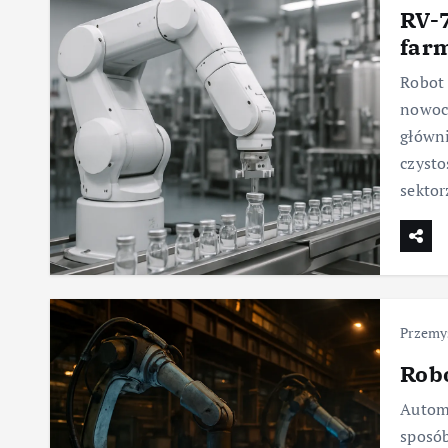
RV-7
farm
Robot 
nowocz
główni
czysto
sekto
Przemy
Robo
Autom
sposób