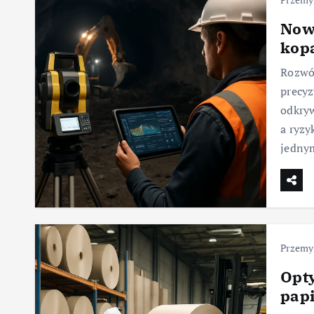
Now
kop
Rozwój
precy
odkryw
a ryzy
jedny
Przemys
Opt
pap