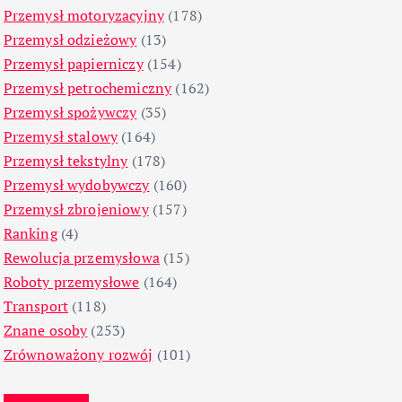
Przemysł motoryzacyjny
(178)
Przemysł odzieżowy
(13)
Przemysł papierniczy
(154)
Przemysł petrochemiczny
(162)
Przemysł spożywczy
(35)
Przemysł stalowy
(164)
Przemysł tekstylny
(178)
Przemysł wydobywczy
(160)
Przemysł zbrojeniowy
(157)
Ranking
(4)
Rewolucja przemysłowa
(15)
Roboty przemysłowe
(164)
Transport
(118)
Znane osoby
(253)
Zrównoważony rozwój
(101)