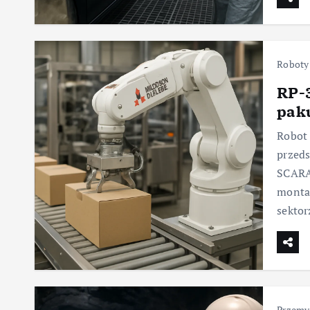
Roboty
RP-3
paku
Robot 
przeds
SCARA,
monta
sekto
Przemy