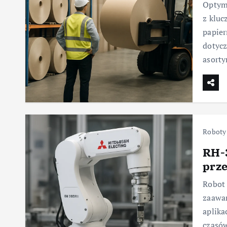
Optyma
z kluc
papier
dotycz
asort
Roboty
RH-3
prze
Robot 
zaawa
aplika
czasów