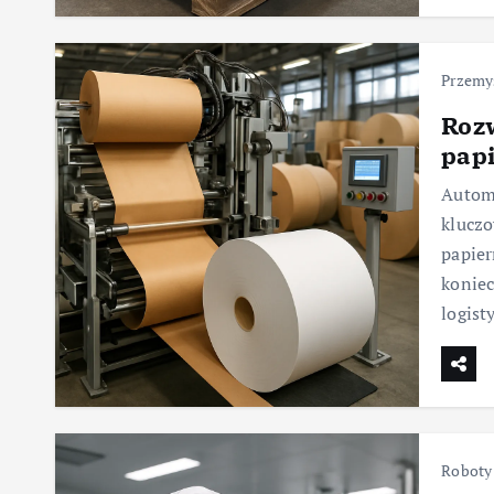
Przemys
Roz
pap
Automa
klucz
papier
koniec
logist
Roboty