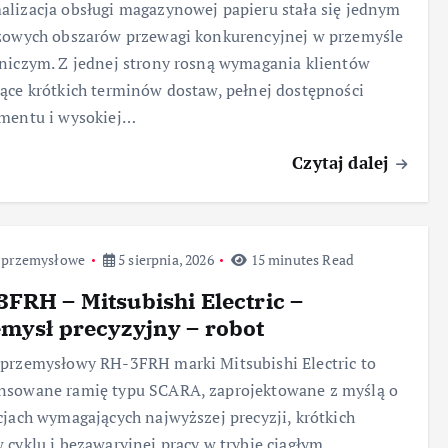
lizacja obsługi magazynowej papieru stała się jednym
zowych obszarów przewagi konkurencyjnej w przemyśle
niczym. Z jednej strony rosną wymagania klientów
ące krótkich terminów dostaw, pełnej dostępności
ymentu i wysokiej…
Czytaj dalej
 przemysłowe
5 sierpnia, 2026
15 minutes Read
FRH – Mitsubishi Electric –
mysł precyzyjny – robot
przemysłowy RH-3FRH marki Mitsubishi Electric to
nsowane ramię typu SCARA, zaprojektowane z myślą o
cjach wymagających najwyższej precyzji, krótkich
 cyklu i bezawaryjnej pracy w trybie ciągłym.