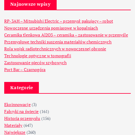
Najnowsze wpisy
RP-3AH – Mitsubishi Electric – przemysł pakujący – robot
Nowoczesne urządzenia pomiarowe w kopalniach
Ceramika tlenkowa Al2O3 – ceramika – zastosowanie w przemyśle
Przemysłowe techniki suszenia materiałów chemicznych
Rola wojsk radiotechnicznych w nowoczesnej obronie
Technologie optyczne w tomografii
Zastosowanie pieców szybowych
Port Bar – Czarnogóra
Kategorie
Ekoinnowacje
(3)
Fabryki na świecie
(161)
Historia przemysłu
(156)
Materiały
(647)
Największe
(260)