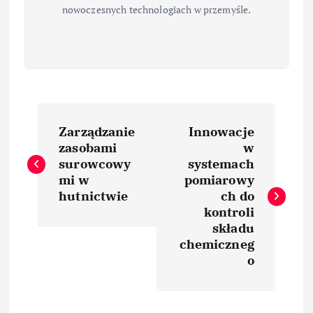
nowoczesnych technologiach w przemyśle.
N
Zarządzanie
Innowacje
a
zasobami
w
surowcowy
systemach
w
mi w
pomiarowy
hutnictwie
ch do
i
kontroli
składu
chemiczneg
g
o
a