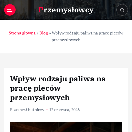
S
Przemysłowcy
k
i
p
t
Strona główna
»
Blog
»
Wpływ rodzaju paliwa na pracę pieców
o
przemysłowych
c
o
n
t
e
Wpływ rodzaju paliwa na
n
t
pracę pieców
przemysłowych
Przemysł hutniczy
12 czerwca, 2026