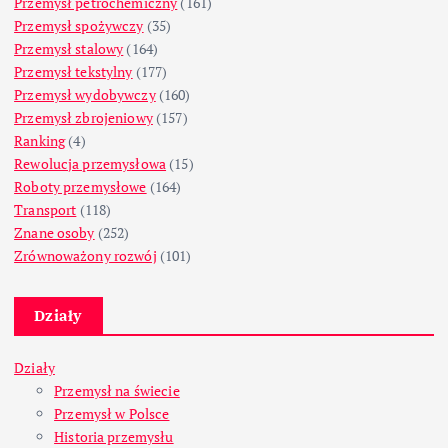
Przemysł petrochemiczny
(161)
Przemysł spożywczy
(35)
Przemysł stalowy
(164)
Przemysł tekstylny
(177)
Przemysł wydobywczy
(160)
Przemysł zbrojeniowy
(157)
Ranking
(4)
Rewolucja przemysłowa
(15)
Roboty przemysłowe
(164)
Transport
(118)
Znane osoby
(252)
Zrównoważony rozwój
(101)
Działy
Działy
Przemysł na świecie
Przemysł w Polsce
Historia przemysłu