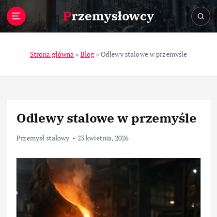
S
Przemysłowcy
k
i
p
t
Strona główna
»
Blog
»
Odlewy stalowe w przemyśle
o
c
o
n
t
Odlewy stalowe w przemyśle
e
n
Przemysł stalowy
23 kwietnia, 2026
t