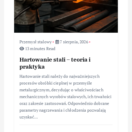
p
i
s
u
Przemysł stalowy
7 sierpnia, 2026
13 minutes Read
Hartowanie stali – teoria i
praktyka
Hartowanie stali należy do najważniejszych
procesów obróbki cieplnej w przemyśle
metalurgicznym, decydując o właściwościach
mechanicznych wyrobów stalowych, ich trwałości
oraz zakresie zastosowań. Odpowiednio dobrane
parametry nagrzewania i chłodzenia pozwalają
uzyskać…