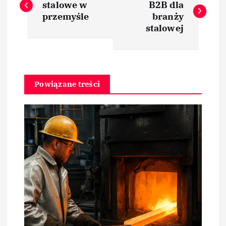
a
stalowe w
B2B dla
przemyśle
branży
w
stalowej
i
g
Powiązane treści
a
c
j
a
w