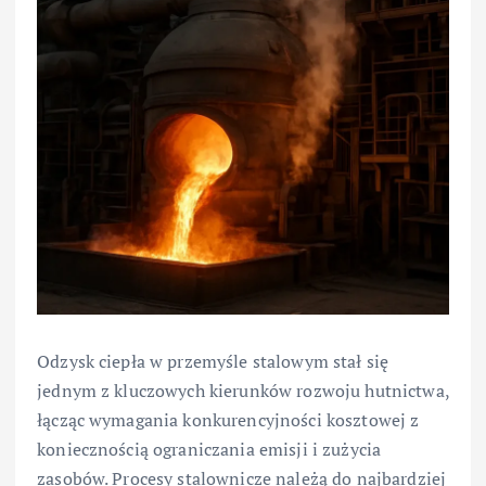
Odzysk ciepła w przemyśle stalowym stał się
jednym z kluczowych kierunków rozwoju hutnictwa,
łącząc wymagania konkurencyjności kosztowej z
koniecznością ograniczania emisji i zużycia
zasobów. Procesy stalownicze należą do najbardziej