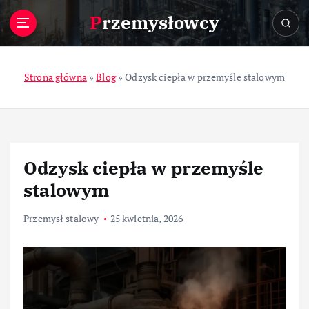
S
Przemysłowcy
k
i
p
t
Strona główna
»
Blog
»
Odzysk ciepła w przemyśle stalowym
o
c
o
n
t
Odzysk ciepła w przemyśle
e
n
stalowym
t
Przemysł stalowy
25 kwietnia, 2026