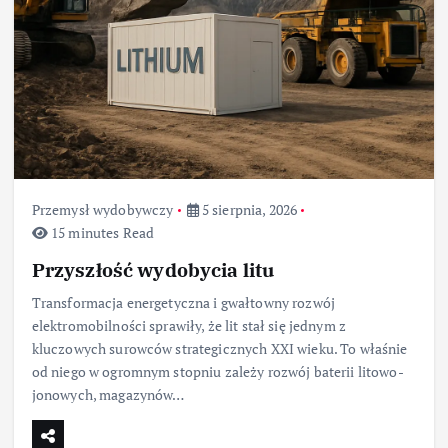
Przemysł wydobywczy
5 sierpnia, 2026
15 minutes Read
Przyszłość wydobycia litu
Transformacja energetyczna i gwałtowny rozwój
elektromobilności sprawiły, że lit stał się jednym z
kluczowych surowców strategicznych XXI wieku. To właśnie
od niego w ogromnym stopniu zależy rozwój baterii litowo-
jonowych, magazynów…