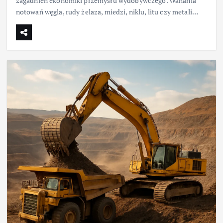
zagadnień ekonomiki przemysłu wydobywczego. Wahania
notowań węgla, rudy żelaza, miedzi, niklu, litu czy metali…