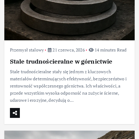
Przemysł stalowy
21 czerwca, 2026
14 minutes Read
Stale trudnościeralne w górnictwie
Stale trudnościeralne stały się jednym z kluczowych
materiałów determinujących efektywność, bezpieczeństwo i
rentowność współczesnego górnictwa. Ich właściwości, a
przede wszystkim wysoka odporność na zużycie ścierne,
udarowe i erozyjne, decydują o…