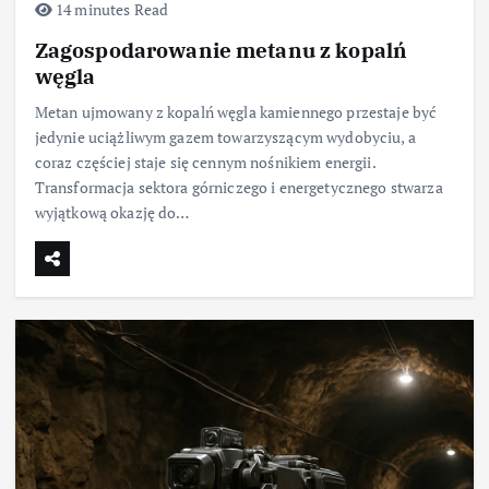
14 minutes Read
Zagospodarowanie metanu z kopalń
węgla
Metan ujmowany z kopalń węgla kamiennego przestaje być
jedynie uciążliwym gazem towarzyszącym wydobyciu, a
coraz częściej staje się cennym nośnikiem energii.
Transformacja sektora górniczego i energetycznego stwarza
wyjątkową okazję do…