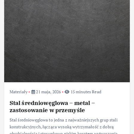
Materiały
21 maja, 2026
15 minutes Read
Stal średniowęglowa – metal –
zastosowanie w przemyśle
Stal średniowęglowa to jedna z najważniejszych grup stali
konstrukcyjnych, łącząca wysoką wytrzymałość z dobrą
obrabialnością i stosunkowo niskim kosztem wytwarzania.