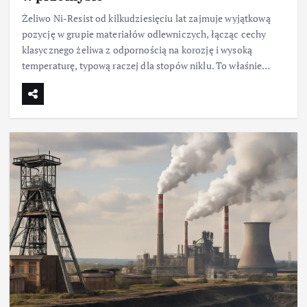
Żeliwo Ni-Resist od kilkudziesięciu lat zajmuje wyjątkową
pozycję w grupie materiałów odlewniczych, łącząc cechy
klasycznego żeliwa z odpornością na korozję i wysoką
temperaturę, typową raczej dla stopów niklu. To właśnie…