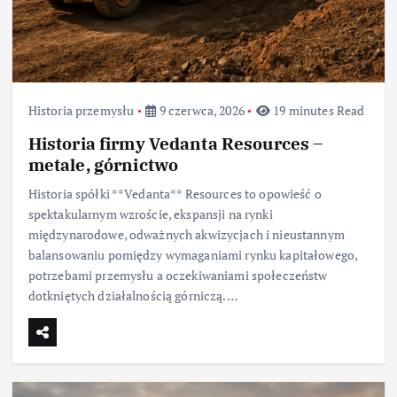
Historia przemysłu
9 czerwca, 2026
19 minutes Read
Historia firmy Vedanta Resources –
metale, górnictwo
Historia spółki **Vedanta** Resources to opowieść o
spektakularnym wzroście, ekspansji na rynki
międzynarodowe, odważnych akwizycjach i nieustannym
balansowaniu pomiędzy wymaganiami rynku kapitałowego,
potrzebami przemysłu a oczekiwaniami społeczeństw
dotkniętych działalnością górniczą.…