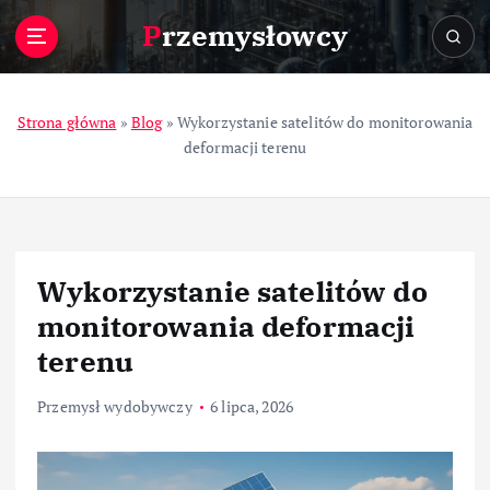
S
Przemysłowcy
k
i
p
t
Strona główna
»
Blog
»
Wykorzystanie satelitów do monitorowania
o
deformacji terenu
c
o
n
t
e
Wykorzystanie satelitów do
n
t
monitorowania deformacji
terenu
Przemysł wydobywczy
6 lipca, 2026