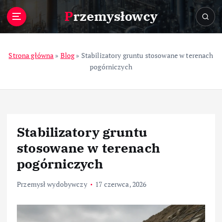
S
Przemysłowcy
k
i
p
t
Strona główna
»
Blog
»
Stabilizatory gruntu stosowane w terenach
o
pogórniczych
c
o
n
t
e
Stabilizatory gruntu
n
t
stosowane w terenach
pogórniczych
Przemysł wydobywczy
17 czerwca, 2026