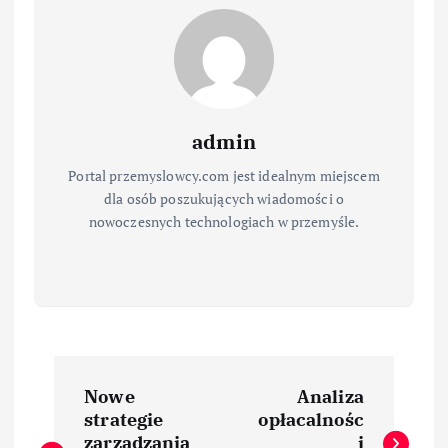
admin
Portal przemyslowcy.com jest idealnym miejscem
dla osób poszukujących wiadomości o
nowoczesnych technologiach w przemyśle.
N
Nowe
Analiza
a
strategie
opłacalnośc
zarządzania
i