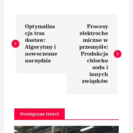
N
Optymaliza
Procesy
a
cja tras
elektroche
dostaw:
miczne w
w
Algorytmy i
przemyśle:
nowoczesne
Produkcja
i
narzędzia
chlorku
sodu i
innych
g
związków
a
c
Powiązane treści
j