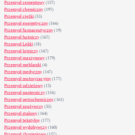
Przemysł cementowy
(157)
Przemysł chemiczny
(197)
Przemysł ciężki
(35)
Przemysł energetyczny
(166)
Przemysł farmaceutyczny
(19)
Przemysł hutniczy
(167)
Przemysł Lekki
(18)
Przemysł lotniczy
(167)
Przemysł maszynowy
(179)
Przemysł meblarski
(4)
Przemysł medyczny
(147)
Przemysł motoryzacyjny
(177)
Przemysł odzieżowy
(13)
Przemysł papierniczy
(154)
Przemysł petrochemiczny
(161)
Przemysł spożywczy
(35)
Przemysł stalowy
(164)
Przemysł tekstylny
(177)
Przemysł wydobywczy
(160)
Przemysł zbrojeniowy
(157)