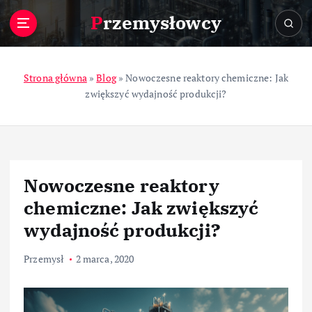
S
Przemysłowcy
k
i
p
t
Strona główna
»
Blog
»
Nowoczesne reaktory chemiczne: Jak
o
zwiększyć wydajność produkcji?
c
o
n
t
e
Nowoczesne reaktory
n
t
chemiczne: Jak zwiększyć
wydajność produkcji?
Przemysł
2 marca, 2020