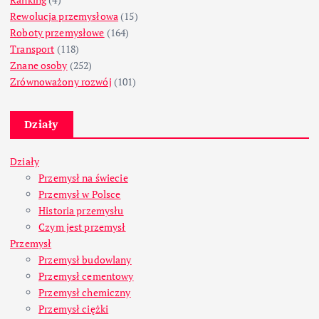
Rewolucja przemysłowa
(15)
Roboty przemysłowe
(164)
Transport
(118)
Znane osoby
(252)
Zrównoważony rozwój
(101)
Działy
Działy
Przemysł na świecie
Przemysł w Polsce
Historia przemysłu
Czym jest przemysł
Przemysł
Przemysł budowlany
Przemysł cementowy
Przemysł chemiczny
Przemysł ciężki