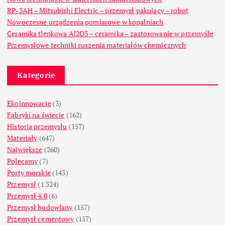
RP-3AH – Mitsubishi Electric – przemysł pakujący – robot
Nowoczesne urządzenia pomiarowe w kopalniach
Ceramika tlenkowa Al2O3 – ceramika – zastosowanie w przemyśle
Przemysłowe techniki suszenia materiałów chemicznych
Kategorie
Ekoinnowacje
(3)
Fabryki na świecie
(162)
Historia przemysłu
(157)
Materiały
(647)
Największe
(260)
Polecamy
(7)
Porty morskie
(143)
Przemysł
(1 324)
Przemysł 4.0
(6)
Przemysł budowlany
(157)
Przemysł cementowy
(157)