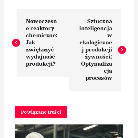
N
Nowoczesn
Sztuczna
a
e reaktory
inteligencja
chemiczne:
w
w
Jak
ekologiczne
zwiększyć
j produkcji
i
wydajność
żywności:
produkcji?
Optymaliza
cja
g
procesów
a
c
Powiązane treści
j
a