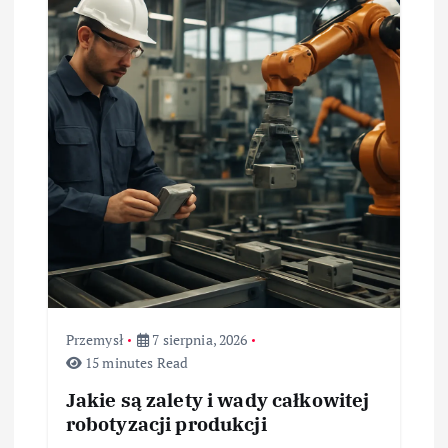
w
p
i
s
u
Przemysł
7 sierpnia, 2026
15 minutes Read
Jakie są zalety i wady całkowitej
robotyzacji produkcji