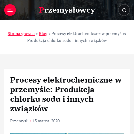
S
Przemysłowcy
k
i
p
t
Strona główna
»
Blog
»
Procesy elektrochemiczne w przemyśle:
o
Produkcja chlorku sodu i innych związków
c
o
n
t
e
Procesy elektrochemiczne w
n
t
przemyśle: Produkcja
chlorku sodu i innych
związków
Przemysł
15 marca, 2020