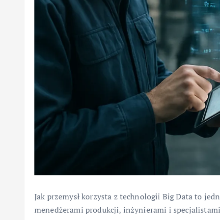
Jak przemysł korzysta z technologii Big Data to jed
menedżerami produkcji, inżynierami i specjalistami