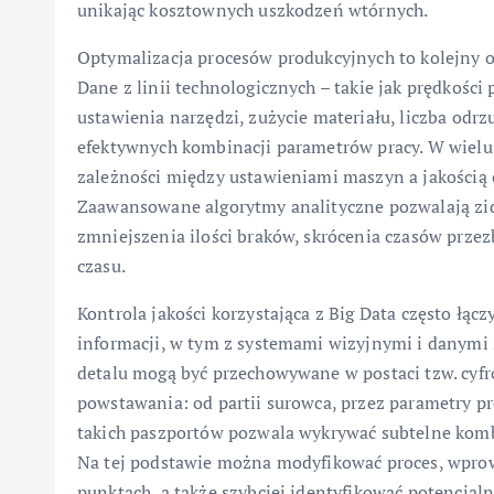
unikając kosztownych uszkodzeń wtórnych.
Optymalizacja procesów produkcyjnych to kolejny o
Dane z linii technologicznych – takie jak prędkości 
ustawienia narzędzi, zużycie materiału, liczba odr
efektywnych kombinacji parametrów pracy. W wielu 
zależności między ustawieniami maszyn a jakością 
Zaawansowane algorytmy analityczne pozwalają zid
zmniejszenia ilości braków, skrócenia czasów przez
czasu.
Kontrola jakości korzystająca z Big Data często ł
informacji, w tym z systemami wizyjnymi i danym
detalu mogą być przechowywane w postaci tzw. cyfro
powstawania: od partii surowca, przez parametry pr
takich paszportów pozwala wykrywać subtelne kom
Na tej podstawie można modyfikować proces, wpro
punktach, a także szybciej identyfikować potencjal