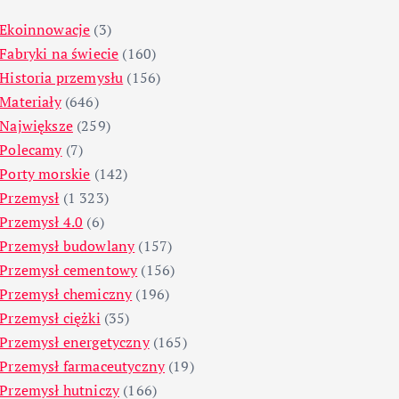
Ekoinnowacje
(3)
Fabryki na świecie
(160)
Historia przemysłu
(156)
Materiały
(646)
Największe
(259)
Polecamy
(7)
Porty morskie
(142)
Przemysł
(1 323)
Przemysł 4.0
(6)
Przemysł budowlany
(157)
Przemysł cementowy
(156)
Przemysł chemiczny
(196)
Przemysł ciężki
(35)
Przemysł energetyczny
(165)
Przemysł farmaceutyczny
(19)
Przemysł hutniczy
(166)