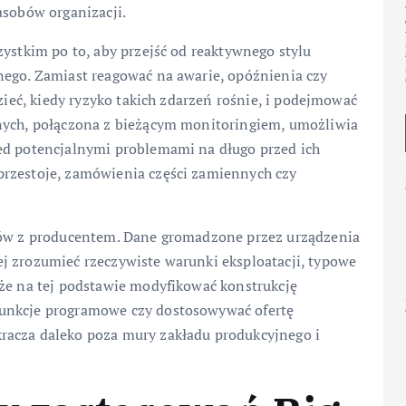
asobów organizacji.
zystkim po to, aby przejść od reaktywnego stylu
nego. Zamiast reagować na awarie, opóźnienia czy
dzieć, kiedy ryzyko takich zdarzeń rośnie, i podejmować
znych, połączona z bieżącym monitoringiem, umożliwia
ed potencjalnymi problemami na długo przed ich
przestoje, zamówienia części zamiennych czy
ntów z producentem. Dane gromadzone przez urządzenia
j zrozumieć rzeczywiste warunki eksploatacji, typowe
oże na tej podstawie modyfikować konstrukcję
funkcje programowe czy dostosowywać ofertę
racza daleko poza mury zakładu produkcyjnego i