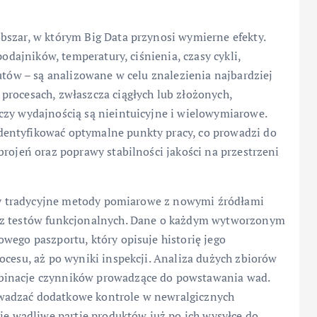
bszar, w którym Big Data przynosi wymierne efekty.
podajników, temperatury, ciśnienia, czasy cykli,
zutów – są analizowane w celu znalezienia najbardziej
procesach, zwłaszcza ciągłych lub złożonych,
czy wydajnością są nieintuicyjne i wielowymiarowe.
entyfikować optymalne punkty pracy, co prowadzi do
brojeń oraz poprawy stabilności jakości na przestrzeni
ączy tradycyjne metody pomiarowe z nowymi źródłami
i z testów funkcjonalnych. Dane o każdym wytworzonym
wego paszportu, który opisuje historię jego
ocesu, aż po wyniki inspekcji. Analiza dużych zbiorów
binacje czynników prowadzące do powstawania wad.
wadzać dodatkowe kontrole w newralgicznych
nie wadliwe partie produktów już po ich wysyłce do