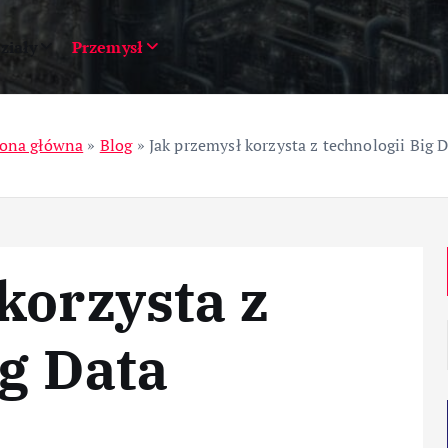
ziały
Przemysł
rona główna
»
Blog
»
Jak przemysł korzysta z technologii Big 
korzysta z
ig Data