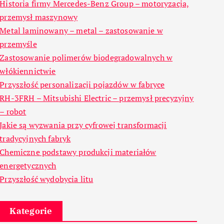
Historia firmy Mercedes-Benz Group – motoryzacja,
przemysł maszynowy
Metal laminowany – metal – zastosowanie w
przemyśle
Zastosowanie polimerów biodegradowalnych w
włókiennictwie
Przyszłość personalizacji pojazdów w fabryce
RH-3FRH – Mitsubishi Electric – przemysł precyzyjny
– robot
Jakie są wyzwania przy cyfrowej transformacji
tradycyjnych fabryk
Chemiczne podstawy produkcji materiałów
energetycznych
Przyszłość wydobycia litu
Kategorie