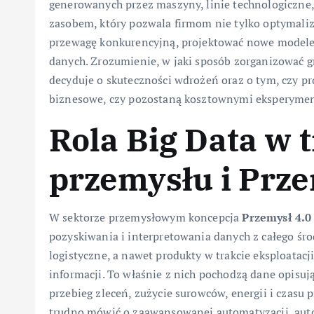
generowanych przez maszyny, linie technologiczne,
zasobem, który pozwala firmom nie tylko optymaliz
przewagę konkurencyjną, projektować nowe modele 
danych. Zrozumienie, w jaki sposób zorganizować gr
decyduje o skuteczności wdrożeń oraz o tym, czy pro
biznesowe, czy pozostaną kosztownymi eksperymen
Rola Big Data w 
przemysłu i Prze
W sektorze przemysłowym koncepcja
Przemysł 4.0
pozyskiwania i interpretowania danych z całego śr
logistyczne, a nawet produkty w trakcie eksploatac
informacji. To właśnie z nich pochodzą dane opisuj
przebieg zleceń, zużycie surowców, energii i czasu p
trudno mówić o zaawansowanej automatyzacji, aut