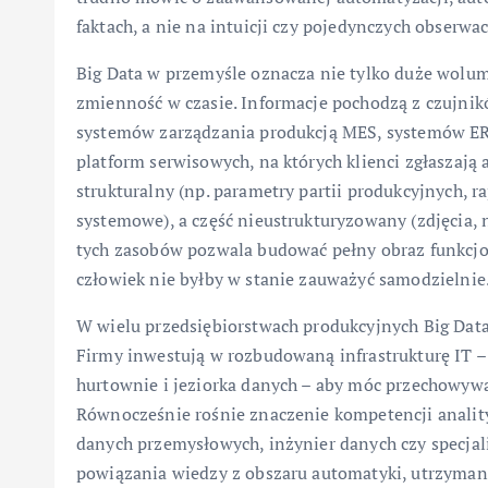
faktach, a nie na intuicji czy pojedynczych obserwac
Big Data w przemyśle oznacza nie tylko duże wolum
zmienność w czasie. Informacje pochodzą z czujnik
systemów zarządzania produkcją MES, systemów ERP
platform serwisowych, na których klienci zgłaszają 
strukturalny (np. parametry partii produkcyjnych, ra
systemowe), a część nieustrukturyzowany (zdjęcia, n
tych zasobów pozwala budować pełny obraz funkcjo
człowiek nie byłby w stanie zauważyć samodzielnie
W wielu przedsiębiorstwach produkcyjnych Big Data 
Firmy inwestują w rozbudowaną infrastrukturę IT –
hurtownie i jeziorka danych – aby móc przechowywać
Równocześnie rośnie znaczenie kompetencji analityc
danych przemysłowych, inżynier danych czy specjalis
powiązania wiedzy z obszaru automatyki, utrzymani