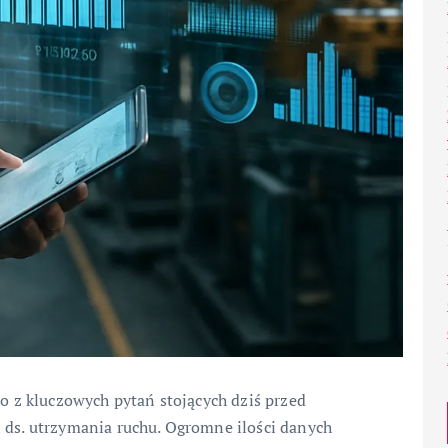
no z kluczowych pytań stojących dziś przed
 ds. utrzymania ruchu. Ogromne ilości danych