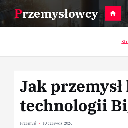
S
Przemysłowcy
k
D
i
p
t
St
o
c
o
n
t
Jak przemysł 
e
n
t
technologii B
Przemysł
10 czerwca, 2026