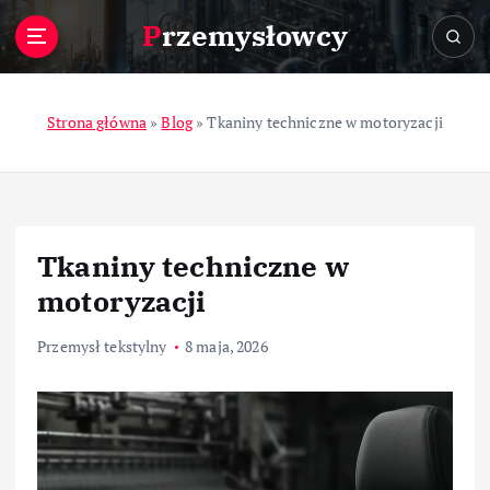
S
Przemysłowcy
k
i
p
t
Strona główna
»
Blog
»
Tkaniny techniczne w motoryzacji
o
c
o
n
t
Tkaniny techniczne w
e
n
motoryzacji
t
Przemysł tekstylny
8 maja, 2026