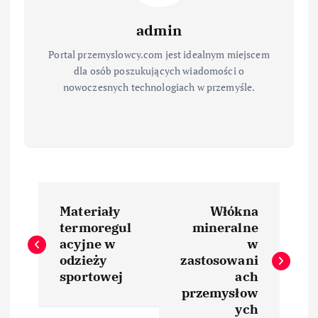
admin
Portal przemyslowcy.com jest idealnym miejscem
dla osób poszukujących wiadomości o
nowoczesnych technologiach w przemyśle.
N
Materiały
Włókna
a
termoregul
mineralne
acyjne w
w
w
odzieży
zastosowani
sportowej
ach
i
przemysłow
ych