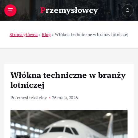
S
Przemysłowcy
k
i
p
t
Strona główna
»
Blog
»
Włókna techniczne w branży lotniczej
o
c
o
n
t
Włókna techniczne w branży
e
n
lotniczej
t
Przemysł tekstylny
26 maja, 2026