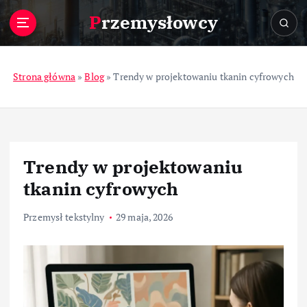
S
Przemysłowcy
k
i
p
t
Strona główna
»
Blog
»
Trendy w projektowaniu tkanin cyfrowych
o
c
o
n
t
Trendy w projektowaniu
e
n
tkanin cyfrowych
t
Przemysł tekstylny
29 maja, 2026