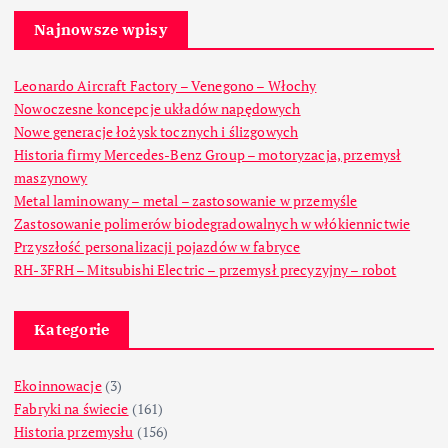
Najnowsze wpisy
Leonardo Aircraft Factory – Venegono – Włochy
Nowoczesne koncepcje układów napędowych
Nowe generacje łożysk tocznych i ślizgowych
Historia firmy Mercedes-Benz Group – motoryzacja, przemysł
maszynowy
Metal laminowany – metal – zastosowanie w przemyśle
Zastosowanie polimerów biodegradowalnych w włókiennictwie
Przyszłość personalizacji pojazdów w fabryce
RH-3FRH – Mitsubishi Electric – przemysł precyzyjny – robot
Kategorie
Ekoinnowacje
(3)
Fabryki na świecie
(161)
Historia przemysłu
(156)