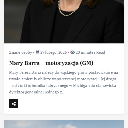
Znane osoby
27 lutego, 2026
20 minutes Read
Mary Barra – motoryzacja (GM)
Mary Teresa Barra należy do wąskiego grona postaci, które na
trwałe zmieniły oblicze współczesnej motoryzacji. Jej droga
– od córki robotnika fabrycznego w Michigan do stanowiska
dyrektor generalnej jednego z…