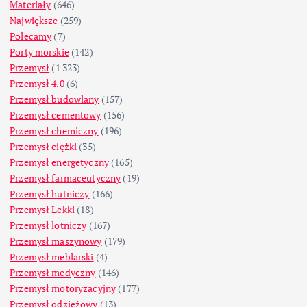
Materiały
(646)
Największe
(259)
Polecamy
(7)
Porty morskie
(142)
Przemysł
(1 323)
Przemysł 4.0
(6)
Przemysł budowlany
(157)
Przemysł cementowy
(156)
Przemysł chemiczny
(196)
Przemysł ciężki
(35)
Przemysł energetyczny
(165)
Przemysł farmaceutyczny
(19)
Przemysł hutniczy
(166)
Przemysł Lekki
(18)
Przemysł lotniczy
(167)
Przemysł maszynowy
(179)
Przemysł meblarski
(4)
Przemysł medyczny
(146)
Przemysł motoryzacyjny
(177)
Przemysł odzieżowy
(13)