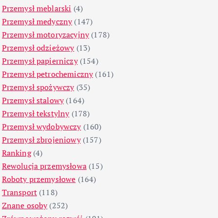
Przemysł meblarski
(4)
Przemysł medyczny
(147)
Przemysł motoryzacyjny
(178)
Przemysł odzieżowy
(13)
Przemysł papierniczy
(154)
Przemysł petrochemiczny
(161)
Przemysł spożywczy
(35)
Przemysł stalowy
(164)
Przemysł tekstylny
(178)
Przemysł wydobywczy
(160)
Przemysł zbrojeniowy
(157)
Ranking
(4)
Rewolucja przemysłowa
(15)
Roboty przemysłowe
(164)
Transport
(118)
Znane osoby
(252)