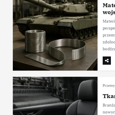
Mate
woj
Materi
perspe
przemy
zdoln
bodźc
Przemys
Tkan
Branża
nowyc