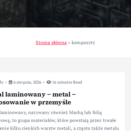
ziały
Przemysł
Strona główna
»
kompozyty
ły
6 sierpnia, 2026
16 minutes Read
l laminowany – metal –
tosowanie w przemyśle
laminowany, nazywany również blachą lub folią
ową, to grupa materiałów, które powstają przez trwałe
enie kilku cienkich warstw metali, a często także metalu