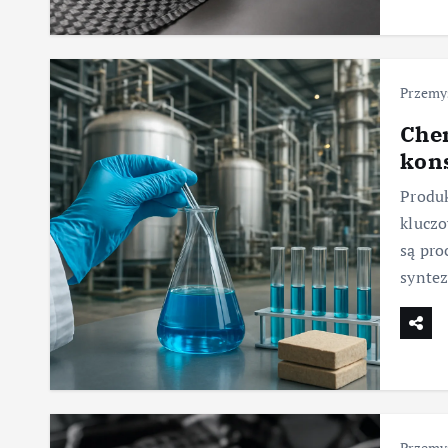
Przemy
Che
kon
Produk
klucz
są pro
syntez
Przemy