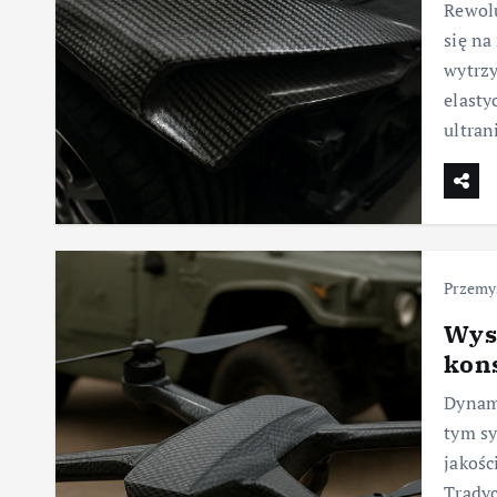
Rewolu
się na
wytrzy
elasty
ultran
Przemy
Wys
kon
Dynam
tym s
jakośc
Tradyc