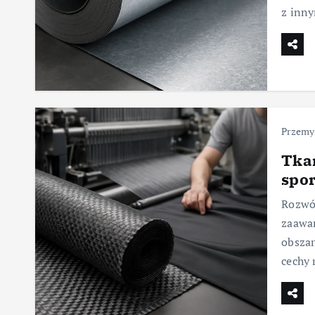
z inny
Przemys
Tka
spo
Rozwój
zaawa
obszar
cechy 