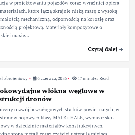
cja w projektowaniu pojazdów coraz wyraźniej opiera
 materiałach, które łączą skrajnie niską masę z wysoką
małością mechaniczną, odpornością na korozję oraz
cznością projektową. Materiały kompozytowe o
iskiej masie…
Czytaj dalej
sł zbrojeniowy
6 czerwca, 2026
17 minutes Read
okowydajne włókna węglowe w
strukcji dronów
iczny rozwój bezzałogowych statków powietrznych, w
ystemów bojowych klasy MALE i HALE, wymusił skok
iowy w dziedzinie materiałów konstrukcyjnych.
yjne stopy metali coraz częściej ustępują miejsca