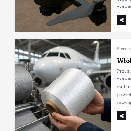
zaawa
Przemys
Włók
Przemy
zaawa
mater
powiet
rozwią