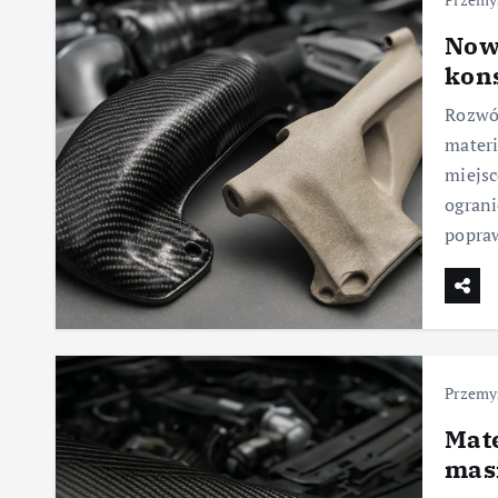
Now
kons
Rozwój
materi
miejsc
ograni
popra
Przemy
Mate
mas