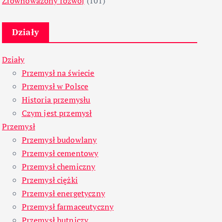
Zrównoważony rozwój
(101)
Działy
Działy
Przemysł na świecie
Przemysł w Polsce
Historia przemysłu
Czym jest przemysł
Przemysł
Przemysł budowlany
Przemysł cementowy
Przemysł chemiczny
Przemysł ciężki
Przemysł energetyczny
Przemysł farmaceutyczny
Przemysł hutniczy