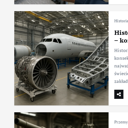
Histori
Hist
– ko
Histor
konse
najwa
świeci
zakład
Przemy