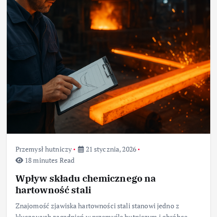
Przemysł hutniczy
21 stycznia, 2026
18 minutes Read
Wpływ składu chemicznego na
hartowność stali
Znajomość zjawiska hartowności stali stanowi jedno z
kluczowych zagadnień w przemyśle hutniczym i obróbce