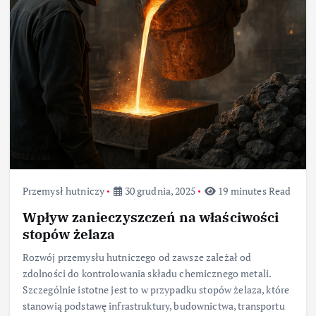
Przemysł hutniczy
30 grudnia, 2025
19 minutes Read
Wpływ zanieczyszczeń na właściwości
stopów żelaza
Rozwój przemysłu hutniczego od zawsze zależał od
zdolności do kontrolowania składu chemicznego metali.
Szczególnie istotne jest to w przypadku stopów żelaza, które
stanowią podstawę infrastruktury, budownictwa, transportu