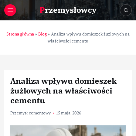
S
Przemysłowcy
k
i
p
t
Strona główna
»
Blog
»
Analiza wpływu domieszek żużlowych na
o
właściwości cementu
c
o
n
t
e
Analiza wpływu domieszek
n
t
żużlowych na właściwości
cementu
Przemysł cementowy
15 maja, 2026