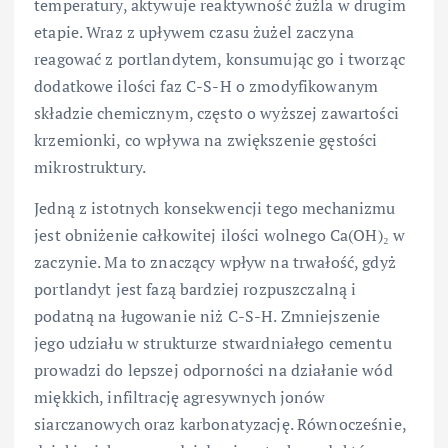
temperatury, aktywuje reaktywność żużla w drugim
etapie. Wraz z upływem czasu żużel zaczyna
reagować z portlandytem, konsumując go i tworząc
dodatkowe ilości faz C-S-H o zmodyfikowanym
składzie chemicznym, często o wyższej zawartości
krzemionki, co wpływa na zwiększenie gęstości
mikrostruktury.
Jedną z istotnych konsekwencji tego mechanizmu
jest obniżenie całkowitej ilości wolnego Ca(OH)₂ w
zaczynie. Ma to znaczący wpływ na trwałość, gdyż
portlandyt jest fazą bardziej rozpuszczalną i
podatną na ługowanie niż C-S-H. Zmniejszenie
jego udziału w strukturze stwardniałego cementu
prowadzi do lepszej odporności na działanie wód
miękkich, infiltrację agresywnych jonów
siarczanowych oraz karbonatyzację. Równocześnie,