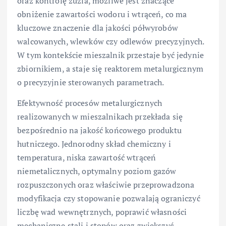
oraz kontrolę żużla, możliwe jest znaczące
obniżenie zawartości wodoru i wtrąceń, co ma
kluczowe znaczenie dla jakości półwyrobów
walcowanych, wlewków czy odlewów precyzyjnych.
W tym kontekście mieszalnik przestaje być jedynie
zbiornikiem, a staje się reaktorem metalurgicznym
o precyzyjnie sterowanych parametrach.
Efektywność procesów metalurgicznych
realizowanych w mieszalnikach przekłada się
bezpośrednio na jakość końcowego produktu
hutniczego. Jednorodny skład chemiczny i
temperatura, niska zawartość wtrąceń
niemetalicznych, optymalny poziom gazów
rozpuszczonych oraz właściwie przeprowadzona
modyfikacja czy stopowanie pozwalają ograniczyć
liczbę wad wewnętrznych, poprawić własności
mechaniczne stali i stopów oraz zwiększyć