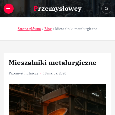
S
Przemysłowcy
k
i
p
t
Strona główna
»
Blog
»
Mieszalniki metalurgiczne
o
c
o
n
t
Mieszalniki metalurgiczne
e
n
Przemysł hutniczy
18 marca, 2026
t