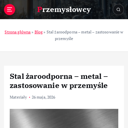
S
Przemysłowcy
k
i
p
t
Strona główna
»
Blog
»
Stal żaroodporna – metal – zastosowanie w
o
przemyśle
c
o
n
t
e
Stal żaroodporna – metal –
n
t
zastosowanie w przemyśle
Materiały
26 maja, 2026