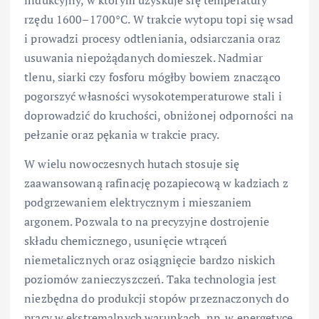
indukcyjny, w którym uzyskuje się temperatury
rzędu 1600–1700°C. W trakcie wytopu topi się wsad
i prowadzi procesy odtleniania, odsiarczania oraz
usuwania niepożądanych domieszek. Nadmiar
tlenu, siarki czy fosforu mógłby bowiem znacząco
pogorszyć własności wysokotemperaturowe stali i
doprowadzić do kruchości, obniżonej odporności na
pełzanie oraz pękania w trakcie pracy.
W wielu nowoczesnych hutach stosuje się
zaawansowaną rafinację pozapiecową w kadziach z
podgrzewaniem elektrycznym i mieszaniem
argonem. Pozwala to na precyzyjne dostrojenie
składu chemicznego, usunięcie wtrąceń
niemetalicznych oraz osiągnięcie bardzo niskich
poziomów zanieczyszczeń. Taka technologia jest
niezbędna do produkcji stopów przeznaczonych do
pracy w ekstremalnych warunkach, np. w energetyce