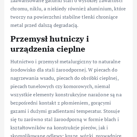
zaawansowane gatunki stali o wysokiej zawartości
chromu, niklu, a niekiedy również aluminium, które
tworzy na powierzchni stabilne tlenki chroniące
metal przed dalszą degradacją.
Przemysł hutniczy i
urządzenia cieplne
Hutnictwo i przemysł metalurgiczny to naturalne
środowisko dla stali żaroodpornej. W piecach do
nagrzewania wsadu, piecach do obróbki cieplnej,
piecach tunelowych czy komorowych, niemal
wszystkie elementy konstrukcyjne narażone są na
bezpośredni kontakt z płomieniem, gorącymi
gazami i dużymi gradientami temperatur. Stosuje
się tu zarówno stal żaroodporną w formie blach i
kształtowników na konstrukcje pieców, jak i
skomplikowane odlewy: kosze, wózki, prowadnice,