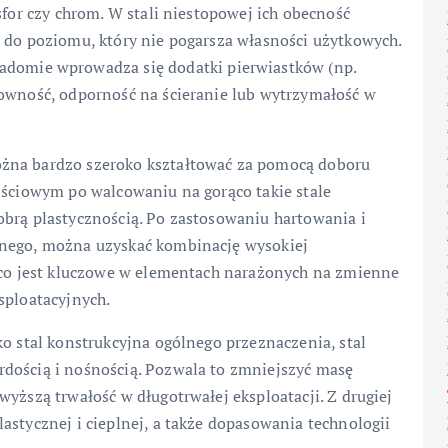
sfor czy chrom. W stali niestopowej ich obecność
a do poziomu, który nie pogarsza własności użytkowych.
adomie wprowadza się dodatki pierwiastków (np.
towność, odporność na ścieranie lub wytrzymałość w
ożna bardzo szeroko kształtować za pomocą doboru
jściowym po walcowaniu na gorąco takie stale
obrą plastycznością. Po zastosowaniu hartowania i
lnego, można uzyskać kombinację wysokiej
, co jest kluczowe w elementach narażonych na zmienne
sploatacyjnych.
ko stal konstrukcyjna ogólnego przeznaczenia, stal
dością i nośnością. Pozwala to zmniejszyć masę
yższą trwałość w długotrwałej eksploatacji. Z drugiej
astycznej i cieplnej, a także dopasowania technologii