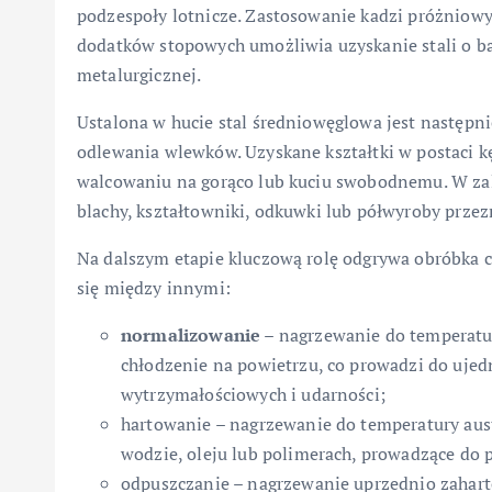
podzespoły lotnicze. Zastosowanie kadzi próżniow
dodatków stopowych umożliwia uzyskanie stali o bar
metalurgicznej.
Ustalona w hucie stal średniowęglowa jest następn
odlewania wlewków. Uzyskane kształtki w postaci
walcowaniu na gorąco lub kuciu swobodnemu. W zale
blachy, kształtowniki, odkuwki lub półwyroby przez
Na dalszym etapie kluczową rolę odgrywa obróbka c
się między innymi:
normalizowanie
– nagrzewanie do temperatur
chłodzenie na powietrzu, co prowadzi do ujed
wytrzymałościowych i udarności;
hartowanie – nagrzewanie do temperatury aus
wodzie, oleju lub polimerach, prowadzące do 
odpuszczanie – nagrzewanie uprzednio zaharto