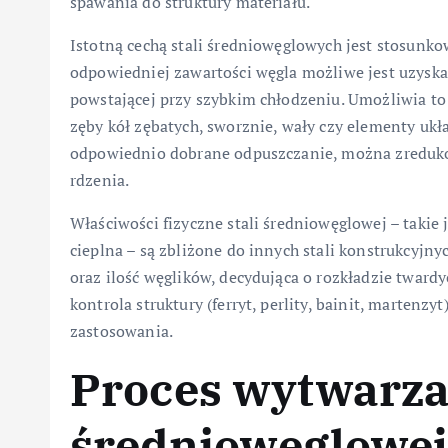
spawania do struktury materiału.
Istotną cechą stali średniowęglowych jest stosun
odpowiedniej zawartości węgla możliwe jest uzyska
powstającej przy szybkim chłodzeniu. Umożliwia to 
zęby kół zębatych, sworznie, wały czy elementy ukł
odpowiednio dobrane odpuszczanie, można zredukow
rdzenia.
Właściwości fizyczne stali średniowęglowej – takie 
cieplna – są zbliżone do innych stali konstrukcyjn
oraz ilość węglików, decydująca o rozkładzie tward
kontrola struktury (ferryt, perlity, bainit, martenz
zastosowania.
Proces wytwarzan
średniowęglowej