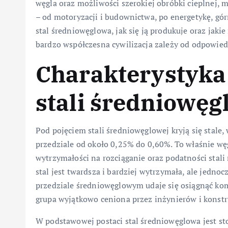
węgla oraz możliwości szerokiej obróbki cieplnej, m
– od motoryzacji i budownictwa, po energetykę, gó
stal średniowęglowa, jak się ją produkuje oraz jaki
bardzo współczesna cywilizacja zależy od odpowied
Charakterystyka 
stali średniowęg
Pod pojęciem stali średniowęglowej kryją się stale,
przedziale od około 0,25% do 0,60%. To właśnie wę
wytrzymałości na rozciąganie oraz podatności stali
stal jest twardsza i bardziej wytrzymała, ale jedno
przedziale średniowęglowym udaje się osiągnąć kom
grupa wyjątkowo ceniona przez inżynierów i konst
W podstawowej postaci stal średniowęglowa jest st