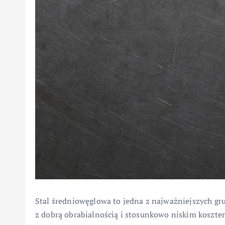
Stal średniowęglowa to jedna z najważniejszych gru
z dobrą obrabialnością i stosunkowo niskim koszt