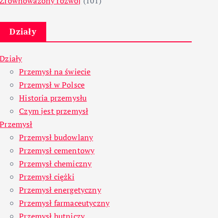
Zrównoważony rozwój
(101)
Działy
Działy
Przemysł na świecie
Przemysł w Polsce
Historia przemysłu
Czym jest przemysł
Przemysł
Przemysł budowlany
Przemysł cementowy
Przemysł chemiczny
Przemysł ciężki
Przemysł energetyczny
Przemysł farmaceutyczny
Przemysł hutniczy