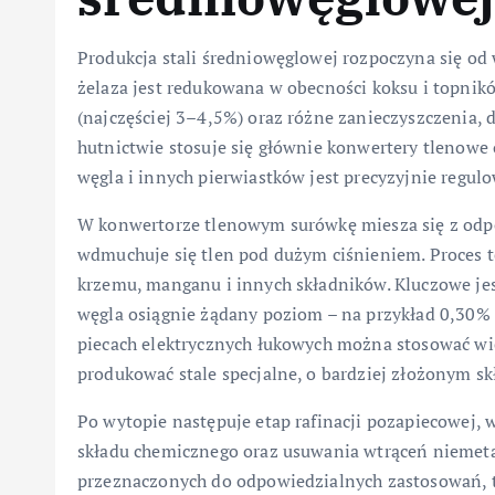
Produkcja stali średniowęglowej rozpoczyna się od 
żelaza jest redukowana w obecności koksu i topnik
(najczęściej 3–4,5%) oraz różne zanieczyszczenia,
hutnictwie stosuje się głównie konwertery tlenowe 
węgla i innych pierwiastków jest precyzyjnie regu
W konwertorze tlenowym surówkę miesza się z od
wdmuchuje się tlen pod dużym ciśnieniem. Proces 
krzemu, manganu i innych składników. Kluczowe je
węgla osiągnie żądany poziom – na przykład 0,30% 
piecach elektrycznych łukowych można stosować wię
produkować stale specjalne, o bardziej złożonym s
Po wytopie następuje etap rafinacji pozapiecowej,
składu chemicznego oraz usuwania wtrąceń niemetal
przeznaczonych do odpowiedzialnych zastosowań, t