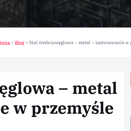
ziały
Przemysł
łówna
»
Blog
»
Stal średniowęglowa – metal – zastosowanie w
ęglowa – metal
ie w przemyśle