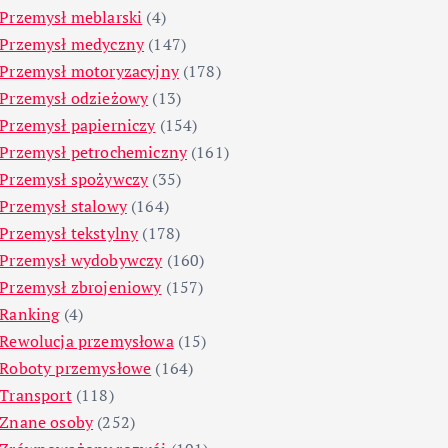
Przemysł meblarski
(4)
Przemysł medyczny
(147)
Przemysł motoryzacyjny
(178)
Przemysł odzieżowy
(13)
Przemysł papierniczy
(154)
Przemysł petrochemiczny
(161)
Przemysł spożywczy
(35)
Przemysł stalowy
(164)
Przemysł tekstylny
(178)
Przemysł wydobywczy
(160)
Przemysł zbrojeniowy
(157)
Ranking
(4)
Rewolucja przemysłowa
(15)
Roboty przemysłowe
(164)
Transport
(118)
Znane osoby
(252)