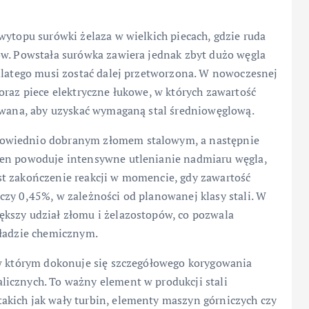
wytopu surówki żelaza w wielkich piecach, gdzie ruda
ów. Powstała surówka zawiera jednak zbyt dużo węgla
 dlatego musi zostać dalej przetworzona. W nowoczesnej
oraz piece elektryczne łukowe, w których zawartość
lowana, aby uzyskać wymaganą stal średniowęglową.
powiednio dobranym złomem stalowym, a następnie
ten powoduje intensywne utlenianie nadmiaru węgla,
st zakończenie reakcji w momencie, gdy zawartość
czy 0,45%, w zależności od planowanej klasy stali. W
kszy udział złomu i żelazostopów, co pozwala
kładzie chemicznym.
 w którym dokonuje się szczegółowego korygowania
icznych. To ważny element w produkcji stali
akich jak wały turbin, elementy maszyn górniczych czy