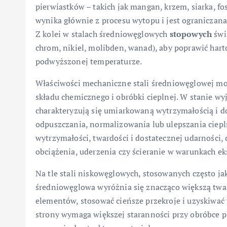
pierwiastków – takich jak mangan, krzem, siarka, fo
wynika głównie z procesu wytopu i jest ograniczan
Z kolei w stalach średniowęglowych
stopowych
świ
chrom, nikiel, molibden, wanad), aby poprawić har
podwyższonej temperaturze.
Właściwości mechaniczne stali średniowęglowej m
składu chemicznego i obróbki cieplnej. W stanie wy
charakteryzują się umiarkowaną wytrzymałością i d
odpuszczania, normalizowania lub ulepszania ciep
wytrzymałości, twardości i dostatecznej udarności
obciążenia, uderzenia czy ścieranie w warunkach ek
Na tle stali niskowęglowych, stosowanych często ja
średniowęglowa wyróżnia się znacząco większą twar
elementów, stosować cieńsze przekroje i uzyskiwać w
strony wymaga większej staranności przy obróbce pl