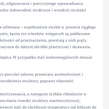
ych, odgazowania i precyzyjnego wprowadzania
dzo jednorodnej strukturze i wysokiej czystości
ie odlewana – współcześnie zwykle w procesie ciągłego
 kęsów, kęsim czy wlewków wstępnych są poddawane
żności od przeznaczenia, powstają z nich pręty,
naczone do dalszej obróbki plastycznej i skrawania.
ieplna. W przypadku stali średniowęglowych stosuje
y powyżej zakresu przemiany austenitycznej i
norodnienia struktury, poprawy własności
tenityzowania, a następnie szybkie chłodzenie w
powstania twardej struktury martenzytycznej;
wanej stali do określonej temperatury (od kilkuset do