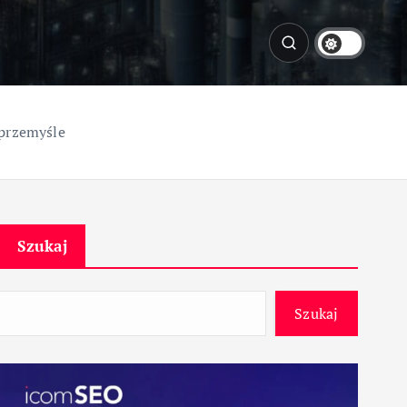
 przemyśle
Szukaj
Szukaj