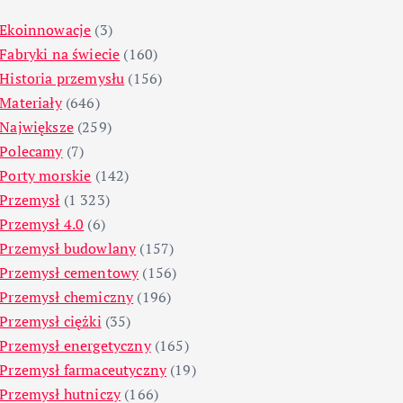
Ekoinnowacje
(3)
Fabryki na świecie
(160)
Historia przemysłu
(156)
Materiały
(646)
Największe
(259)
Polecamy
(7)
Porty morskie
(142)
Przemysł
(1 323)
Przemysł 4.0
(6)
Przemysł budowlany
(157)
Przemysł cementowy
(156)
Przemysł chemiczny
(196)
Przemysł ciężki
(35)
Przemysł energetyczny
(165)
Przemysł farmaceutyczny
(19)
Przemysł hutniczy
(166)