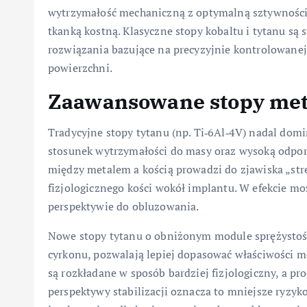
wytrzymałość mechaniczną z optymalną sztywnością,
tkanką kostną. Klasyczne stopy kobaltu i tytanu s
rozwiązania bazujące na precyzyjnie kontrolowanej
powierzchni.
Zaawansowane stopy metali
Tradycyjne stopy tytanu (np. Ti‑6Al‑4V) nadal dom
stosunek wytrzymałości do masy oraz wysoką odporn
między metalem a kością prowadzi do zjawiska „stres
fizjologicznego kości wokół implantu. W efekcie moż
perspektywie do obluzowania.
Nowe stopy tytanu o obniżonym module sprężystości
cyrkonu, pozwalają lepiej dopasować właściwości m
są rozkładane w sposób bardziej fizjologiczny, a pr
perspektywy stabilizacji oznacza to mniejsze ryzyk