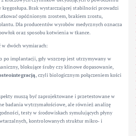
 kręgosłupa. Brak wystarczającej stabilności prowadzi
utkować opóźnionym zrostem, brakiem zrostu,
mplantu. Dla producentów wyrobów medycznych oznacza
 powłok oraz sposobu kotwienia w tkance.
ać w dwóch wymiarach:
io po implantacji, gdy wszczep jest utrzymywany w
haniczny, blokujące śruby czy klinowe dopasowanie,
osteointegracją
, czyli biologicznym połączeniem kości
spekty muszą być zaprojektowane i przetestowane w
ne badania wytrzymałościowe, ale również analizę
godności, testy w środowiskach symulujących płyny
tarzalnych, kontrolowanych struktur mikro‑ i