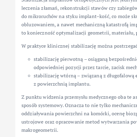
leczenia złamań, rekonstrukcji stawów czy zabiegów
do mikroruchów na styku implant–kość, co może sk
obluzowaniem, a nawet mechaniczną katastrofą i
to konieczność optymalizacji geometrii, materiału,
W praktyce klinicznej stabilizację można postrzeg
stabilizację pierwotną – osiąganą bezpośredn
odpowiedniej pozycji przez tarcie, zacisk mec
stabilizację wtórną – związaną z długofalową
z powierzchnią implantu.
Z punktu widzenia przemysłu medycznego oba te a
sposób systemowy. Oznacza to nie tylko mechanicz
oddziaływania powierzchni na komórki, ocenę bioz
ustrojowe oraz opracowanie metod wytwarzania pow
makrogeometrii.