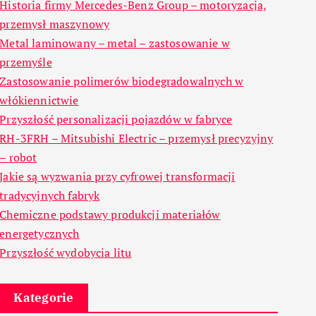
Historia firmy Mercedes-Benz Group – motoryzacja,
przemysł maszynowy
Metal laminowany – metal – zastosowanie w
przemyśle
Zastosowanie polimerów biodegradowalnych w
włókiennictwie
Przyszłość personalizacji pojazdów w fabryce
RH-3FRH – Mitsubishi Electric – przemysł precyzyjny
– robot
Jakie są wyzwania przy cyfrowej transformacji
tradycyjnych fabryk
Chemiczne podstawy produkcji materiałów
energetycznych
Przyszłość wydobycia litu
Kategorie