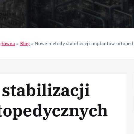
ziały
Przemysł
 główna
»
Blog
»
Nowe metody stabilizacji implantów ortope
tabilizacji
topedycznych