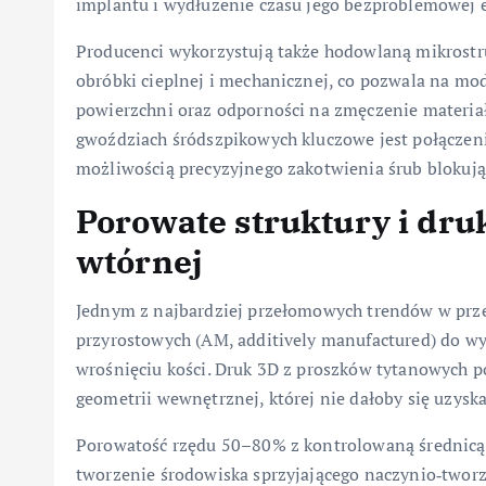
implantu i wydłużenie czasu jego bezproblemowej e
Producenci wykorzystują także hodowlaną mikrostr
obróbki cieplnej i mechanicznej, co pozwala na mo
powierzchni oraz odporności na zmęczenie materia
gwoździach śródszpikowych kluczowe jest połączeni
możliwością precyzyjnego zakotwienia śrub blokują
Porowate struktury i druk
wtórnej
Jednym z najbardziej przełomowych trendów w prz
przyrostowych (AM, additively manufactured) do wy
wrośnięciu kości. Druk 3D z proszków tytanowych 
geometrii wewnętrznej, której nie dałoby się uzys
Porowatość rzędu 50–80% z kontrolowaną średnicą
tworzenie środowiska sprzyjającego naczynio‑tworze