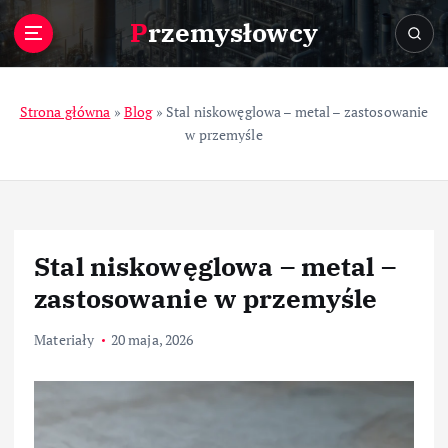
S
Przemysłowcy
k
i
p
t
Strona główna
»
Blog
»
Stal niskowęglowa – metal – zastosowanie
o
w przemyśle
c
o
n
t
e
Stal niskowęglowa – metal –
n
t
zastosowanie w przemyśle
Materiały
20 maja, 2026