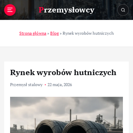
S
Przemysłowcy
k
i
p
t
Strona główna
»
Blog
»
Rynek wyrobów hutniczych
o
c
o
n
t
Rynek wyrobów hutniczych
e
n
Przemysł stalowy
22 maja, 2026
t