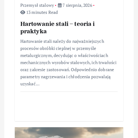
s
Przemysł stalowy
7 sierpnia, 2026
u
13 minutes Read
Hartowanie stali – teoria i
praktyka
Hartowanie stali należy do najważniejszych
procesów obróbki cieplnej w przemyśle
metalurgicznym, decydując o właściwościach
mechanicznych wyrobów stalowych, ich trwałości
oraz zakresie zastosowań. Odpowiednio dobrane
parametry nagrzewania i chłodzenia pozwalają
uzyskać…