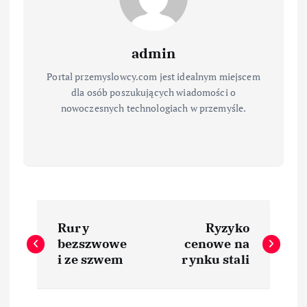
admin
Portal przemyslowcy.com jest idealnym miejscem
dla osób poszukujących wiadomości o
nowoczesnych technologiach w przemyśle.
N
Rury
Ryzyko
a
bezszwowe
cenowe na
i ze szwem
rynku stali
w