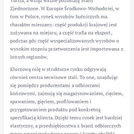
Turcja, a wciąż ważne pozostają Stany
Zjednoczone. W Europie Środkowo-Wschodniej, w
tym w Polsce, rynek wyrobów hutniczych ma
charakter mieszany: część produkcji krajowej jest
zużywana na miejscu, a część trafia na eksport,
podczas gdy część wyspecjalizowanych wyrobów o
wysokim stopniu przetworzenia jest importowana z
innych regionów.
Kluczową rolę w strukturze rynku odgrywają
również centra serwisowe stali. To one, znajdując
się pomiędzy producentami a odbiorcami
końcowymi, zajmują się magazynowaniem, cięciem,
spawaniem, gięciem, profilowaniem i
przygotowaniem produktu pod konkretną
specyfikację klienta. Dzięki temu rynek jest bardziej
elastyczny, a przedsiębiorstwa z branż odbiorczych
mogą ograniczać własne zapasy i koszty obróbki,