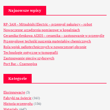
Najnowsze wpisy
RP-3AH – Mitsubishi Electric – przemysł pakujący – robot
Nowoczesne urządzenia pomiarowe w kopalniach
Ceramika tlenkowa Al2O3 – ceramika – zastosowanie w przemyśle
Przemysłowe techniki suszenia materiałów chemicznych
Rola wojsk radiotechnicznych w nowoczesnej obronie
Technologie optyczne w tomografii
Zastosowanie pieców szybowych
Port Bar – Czarnogóra
Kategorie
Ekoinnowacje
(3)
Fabryki na świecie
(161)
Historia przemysłu
(156)
Materiały
(647)