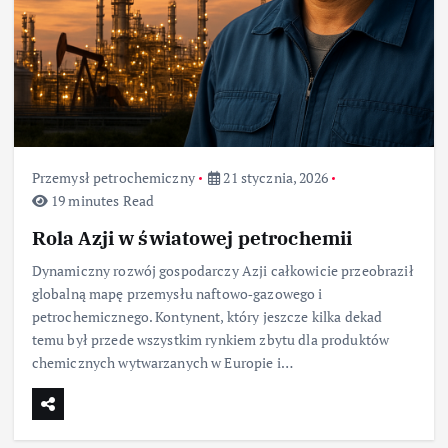
Przemysł petrochemiczny
21 stycznia, 2026
19 minutes Read
Rola Azji w światowej petrochemii
Dynamiczny rozwój gospodarczy Azji całkowicie przeobraził
globalną mapę przemysłu naftowo‑gazowego i
petrochemicznego. Kontynent, który jeszcze kilka dekad
temu był przede wszystkim rynkiem zbytu dla produktów
chemicznych wytwarzanych w Europie i…