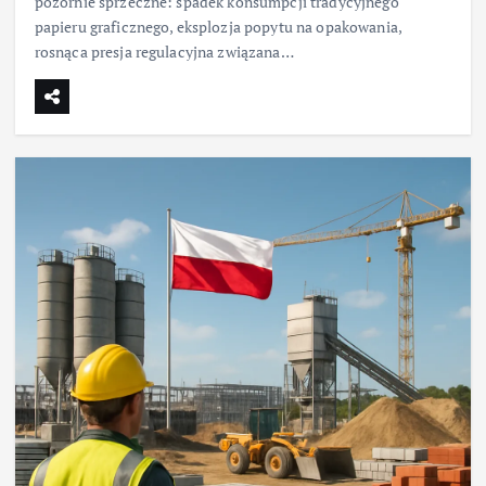
pozornie sprzeczne: spadek konsumpcji tradycyjnego
papieru graficznego, eksplozja popytu na opakowania,
rosnąca presja regulacyjna związana…