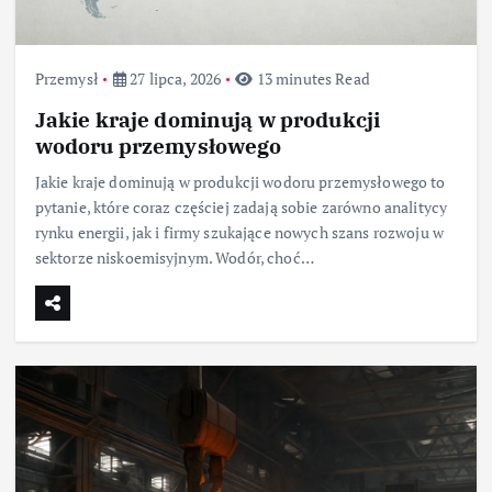
Przemysł
27 lipca, 2026
13 minutes Read
Jakie kraje dominują w produkcji
wodoru przemysłowego
Jakie kraje dominują w produkcji wodoru przemysłowego to
pytanie, które coraz częściej zadają sobie zarówno analitycy
rynku energii, jak i firmy szukające nowych szans rozwoju w
sektorze niskoemisyjnym. Wodór, choć…