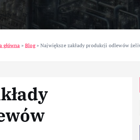
ziały
Przemysł
a główna
»
Blog
»
Największe zakłady produkcji odlewów żel
akłady
lewów