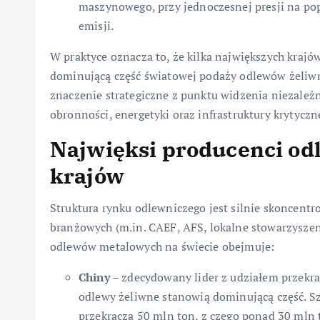
maszynowego, przy jednoczesnej presji na pop
emisji.
W praktyce oznacza to, że kilka największych krajó
dominującą część światowej podaży odlewów żeliw
znaczenie strategiczne z punktu widzenia niezależn
obronności, energetyki oraz infrastruktury krytyczn
Najwięksi producenci od
krajów
Struktura rynku odlewniczego jest silnie skoncent
branżowych (m.in. CAEF, AFS, lokalne stowarzyszen
odlewów metalowych na świecie obejmuje:
Chiny
– zdecydowany lider z udziałem przekr
odlewy żeliwne stanowią dominującą część. Sz
przekracza 50 mln ton, z czego ponad 30 mln 