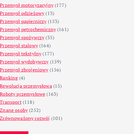
Przemysł motoryzacyjny
(177)
Przemysł odzieżowy
(13)
Przemysł papierniczy
(153)
Przemysł petrochemiczny
(161)
Przemysł spożywczy
(35)
Przemysł stalowy
(164)
Przemysł tekstylny
(177)
Przemysł wydobywczy
(159)
Przemysł zbrojeniowy
(156)
Ranking
(4)
Rewolucja przemysłowa
(15)
Roboty przemysłowe
(163)
Transport
(118)
Znane osoby
(252)
Zrównoważony rozwój
(101)