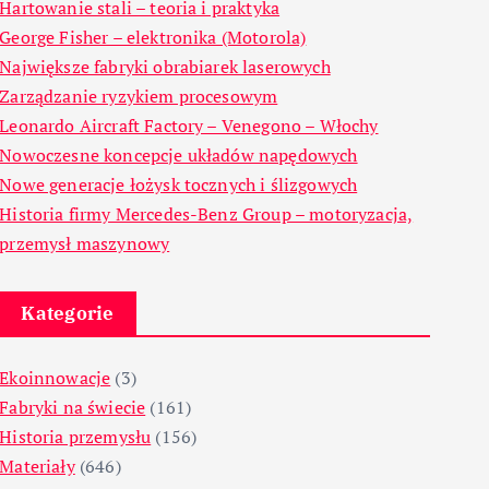
Hartowanie stali – teoria i praktyka
George Fisher – elektronika (Motorola)
Największe fabryki obrabiarek laserowych
Zarządzanie ryzykiem procesowym
Leonardo Aircraft Factory – Venegono – Włochy
Nowoczesne koncepcje układów napędowych
Nowe generacje łożysk tocznych i ślizgowych
Historia firmy Mercedes-Benz Group – motoryzacja,
przemysł maszynowy
Kategorie
Ekoinnowacje
(3)
Fabryki na świecie
(161)
Historia przemysłu
(156)
Materiały
(646)