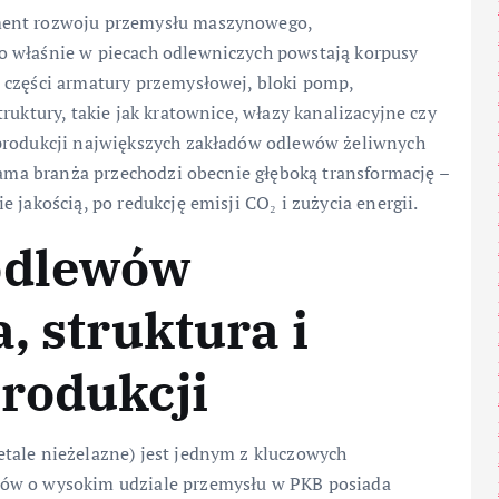
ment rozwoju przemysłu maszynowego,
o właśnie w piecach odlewniczych powstają korpusy
 części armatury przemysłowej, bloki pomp,
ruktury, takie jak kratownice, włazy kanalizacyjne czy
 produkcji największych zakładów odlewów żeliwnych
 sama branża przechodzi obecnie głęboką transformację –
 jakością, po redukcję emisji CO₂ i zużycia energii.
odlewów
, struktura i
rodukcji
tale nieżelazne) jest jednym z kluczowych
jów o wysokim udziale przemysłu w PKB posiada