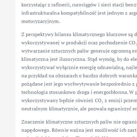
korzystając z rafinerii, rurociągów i sieci stacji be
infrastrukturalna kompatybilność jest jednym z a
motoryzacyjnym.
Z perspektywy bilansu klimatycznego kluczowe są d
wykorzystywanej w produkcji oraz pochodzenie CO₂.
wytwarzanie sztucznych paliw generuje ogromną emis
klimatyczna jest iluzoryczna. Stąd wymóg, by do el
wykorzystywać wyłącznie energię odnawialną, najlepi
na przykład na obszarach o bardzo dobrych warunka
pożądane jest jego wychwytywanie bezpośrednio z pow
technologia stosunkowo droga i energochłonna. W p
wykorzystywany będzie również CO₂ z emisji przemy
neutralnym klimatycznie, ale pozwala ograniczyć em
Znaczenie klimatyczne sztucznych paliw nie ogranic
napędowego. Równie ważna jest możliwość ich zasto