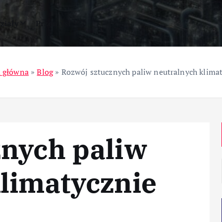
ziały
Przemysł
a główna
»
Blog
»
Rozwój sztucznych paliw neutralnych klima
znych paliw
limatycznie