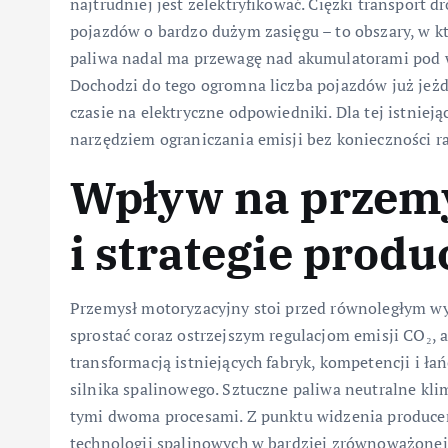
najtrudniej jest zelektryfikować. Ciężki transport 
pojazdów o bardzo dużym zasięgu – to obszary, w k
paliwa nadal ma przewagę nad akumulatorami pod w
Dochodzi do tego ogromna liczba pojazdów już jeżd
czasie na elektryczne odpowiedniki. Dla tej istnieją
narzędziem ograniczania emisji bez konieczności 
Wpływ na przemy
i strategie prod
Przemysł motoryzacyjny stoi przed równoległym wy
sprostać coraz ostrzejszym regulacjom emisji CO₂,
transformacją istniejących fabryk, kompetencji i ła
silnika spalinowego. Sztuczne paliwa neutralne kli
tymi dwoma procesami. Z punktu widzenia produce
technologii spalinowych w bardziej zrównoważonej f