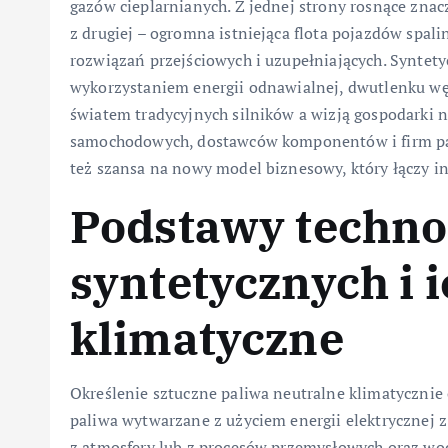
gazów cieplarnianych. Z jednej strony rosnące zna
z drugiej – ogromna istniejąca flota pojazdów spa
rozwiązań przejściowych i uzupełniających. Syntet
wykorzystaniem energii odnawialnej, dwutlenku wę
światem tradycyjnych silników a wizją gospodarki 
samochodowych, dostawców komponentów i firm pal
też szansa na nowy model biznesowy, który łączy 
Podstawy techno
syntetycznych i 
klimatyczne
Określenie sztuczne paliwa neutralne klimatycznie 
paliwa wytwarzane z użyciem energii elektrycznej
z atmosfery lub z procesów przemysłowych oraz wo