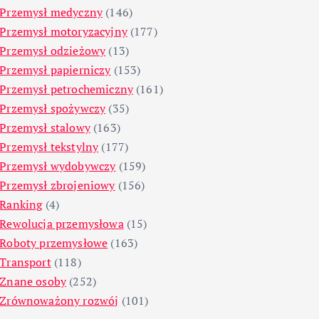
Przemysł medyczny
(146)
Przemysł motoryzacyjny
(177)
Przemysł odzieżowy
(13)
Przemysł papierniczy
(153)
Przemysł petrochemiczny
(161)
Przemysł spożywczy
(35)
Przemysł stalowy
(163)
Przemysł tekstylny
(177)
Przemysł wydobywczy
(159)
Przemysł zbrojeniowy
(156)
Ranking
(4)
Rewolucja przemysłowa
(15)
Roboty przemysłowe
(163)
Transport
(118)
Znane osoby
(252)
Zrównoważony rozwój
(101)