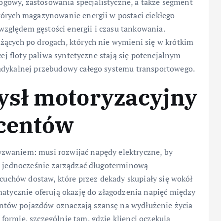
drogowy, zastosowania specjalistyczne, a także segment
tórych magazynowanie energii w postaci ciekłego
zględem gęstości energii i czasu tankowania.
żących po drogach, których nie wymieni się w krótkim
cej floty paliwa syntetyczne stają się potencjalnym
radykalnej przebudowy całego systemu transportowego.
sł motoryzacyjny
ucentów
zwaniem: musi rozwijać napędy elektryczne, by
 a jednocześnie zarządzać długoterminową
ńcuchów dostaw, które przez dekady skupiały się wokół
matycznie oferują okazję do złagodzenia napięć między
ntów pojazdów oznaczają szansę na wydłużenie życia
ormie, szczególnie tam, gdzie klienci oczekują