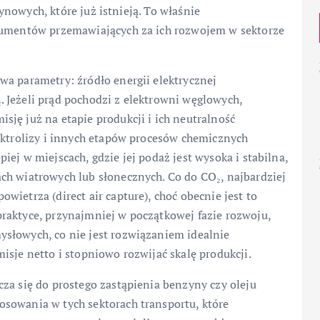
nzynowych, które już istnieją. To właśnie
rgumentów przemawiających za ich rozwojem w sektorze
wa parametry: źródło energii elektrycznej
 Jeżeli prąd pochodzi z elektrowni węglowych,
ję już na etapie produkcji i ich neutralność
ektrolizy i innych etapów procesów chemicznych
ej w miejscach, gdzie jej podaż jest wysoka i stabilna,
ch wiatrowych lub słonecznych. Co do CO₂, najbardziej
ietrza (direct air capture), choć obecnie jest to
raktyce, przynajmniej w początkowej fazie rozwoju,
słowych, co nie jest rozwiązaniem idealnie
isje netto i stopniowo rozwijać skalę produkcji.
za się do prostego zastąpienia benzyny czy oleju
sowania w tych sektorach transportu, które