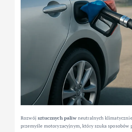
Rozwój
sztucznych paliw
neutralnych klimatycznie
przemyśle motoryzacyjnym, który szuka sposobów p