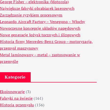
George Fisher – elektronika (Motorola)
Największe fabryki obrabiarek laserowych
Zarządzanie ryzykiem procesowym
Leonardo Aircraft Factory – Venegono – Włochy
Nowoczesne koncepcje układów napędowych
Nowe generacje łożysk tocznych i ślizgowych
Historia firmy Mercedes-Benz Group – motoryzacja,
przemysł maszynowy
Metal laminowany – metal – zastosowanie w
przemyśle
Kategorie
Ekoinnowacje
(3)
Fabryki na świecie
(161)
Historia przemysłu
(156)