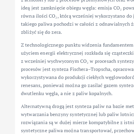
ideą jest zamknięcie obiegu węgla: emisja CO₂ pows
równa ilości CO₂, którą wcześniej wykorzystano do j
takiego paliwa pochodzi w całości z odnawialnych ź
zbliżyć się do zera.
Z technologicznego punktu widzenia fundamentem r
użyciem energii elektrycznej rozkłada się cząsteczk
z wcześniej wychwyconym CO₂ w procesach syntezy 
procesów jest synteza Fischera–Tropscha, opracowa
wykorzystywana do produkcji ciekłych węglowodoró
renesans, ponieważ można go zasilać gazem synte
dwutlenku węgla, a nie z paliw kopalnych.
Alternatywną drogą jest synteza paliw na bazie me
wytwarzania benzyny syntetycznej lub paliw lotnicz
rozwiązania są w dużej mierze kompatybilne z istni
syntetyczne paliwa można transportować, przechow