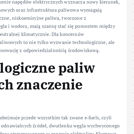
czenie napędów elektrycznych wyznacza nowy kierunek,
linowych oraz infrastruktura paliwowa wymagają
yczne, niskoemisyjne paliwa, tworzone z
gla i wodoru, mają szansę stać się pomostem między
neutralnej klimatycznie. Dla koncernów
iwowych to nie tylko wyzwanie technologiczne, ale
innowację z odpowiedzialnością środowiskową.
logiczne paliw
ich znaczenie
obejmuje przede wszystkim tak zwane e‑fuels, czyli
 z odnawialnych źródeł, dwutlenku węgla wychwyconego
doru otrzymywanego w procesie elektrolizy. Kluczową