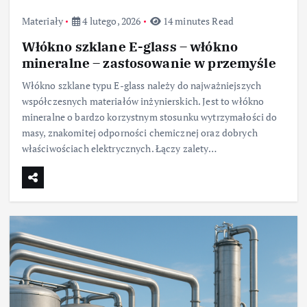
Materiały
4 lutego, 2026
14 minutes Read
Włókno szklane E-glass – włókno
mineralne – zastosowanie w przemyśle
Włókno szklane typu E-glass należy do najważniejszych
współczesnych materiałów inżynierskich. Jest to włókno
mineralne o bardzo korzystnym stosunku wytrzymałości do
masy, znakomitej odporności chemicznej oraz dobrych
właściwościach elektrycznych. Łączy zalety…