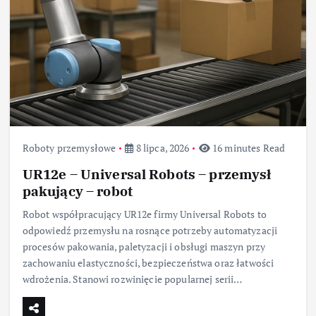
Roboty przemysłowe
8 lipca, 2026
16 minutes Read
UR12e – Universal Robots – przemysł
pakujący – robot
Robot współpracujący UR12e firmy Universal Robots to
odpowiedź przemysłu na rosnące potrzeby automatyzacji
procesów pakowania, paletyzacji i obsługi maszyn przy
zachowaniu elastyczności, bezpieczeństwa oraz łatwości
wdrożenia. Stanowi rozwinięcie popularnej serii…