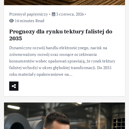
Przemysł papierniczy
3 czerwca, 2026
14 minutes Read
Prognozy dla rynku tektury falistej do
2035
Dynamiczny rozwój handlu elektronicznego, nacisk na
zrównoważony rozwój oraz rosnące oczekiwania
konsumentów wobec opakowań sprawiają, że rynek tektury
falistej wchodzi w okres głębokiej transformacji. Do 2035
roku materiały opakowaniowe na…