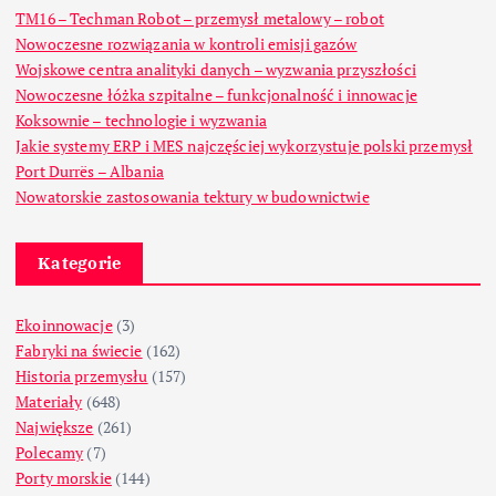
TM16 – Techman Robot – przemysł metalowy – robot
Nowoczesne rozwiązania w kontroli emisji gazów
Wojskowe centra analityki danych – wyzwania przyszłości
Nowoczesne łóżka szpitalne – funkcjonalność i innowacje
Koksownie – technologie i wyzwania
Jakie systemy ERP i MES najczęściej wykorzystuje polski przemysł
Port Durrës – Albania
Nowatorskie zastosowania tektury w budownictwie
Kategorie
Ekoinnowacje
(3)
Fabryki na świecie
(162)
Historia przemysłu
(157)
Materiały
(648)
Największe
(261)
Polecamy
(7)
Porty morskie
(144)