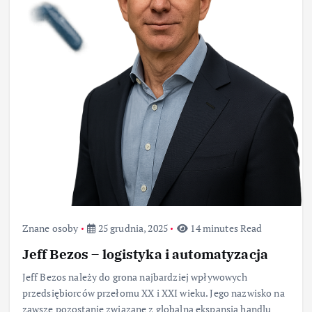
Znane osoby
25 grudnia, 2025
14 minutes Read
Jeff Bezos – logistyka i automatyzacja
Jeff Bezos należy do grona najbardziej wpływowych
przedsiębiorców przełomu XX i XXI wieku. Jego nazwisko na
zawsze pozostanie związane z globalną ekspansją handlu