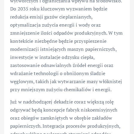
wytwórczych i ograniczania wpływu na środowisko.
Do 2035 roku kluczowym wyzwaniem będzie
redukcja emisji gazów cieplarnianych,
optymalizacja zużycia energii i wody oraz
zmniejszenie ilości odpadów produkcyjnych. W tym
kontekście niezbędne będzie przyspieszenie
modernizacji istniejących maszyn papierniczych,
inwestycje w instalacje odzysku ciepła,
zastosowanie odnawialnych źródeł energii oraz
wdrażanie technologii o obniżonym śladzie
węglowym, takich jak wytwarzanie masy włóknistej
przy mniejszym zużyciu chemikaliów i energii.
Już w nadchodzącej dekadzie coraz większą rolę
odgrywać będą koncepcje fabryk niskoemisyjnych
oraz obiegów zamkniętych w obrębie zakładów
papierniczych. Integracja procesów produkcyjnych,
odzysk włókna z własnych strumieni odpadów,