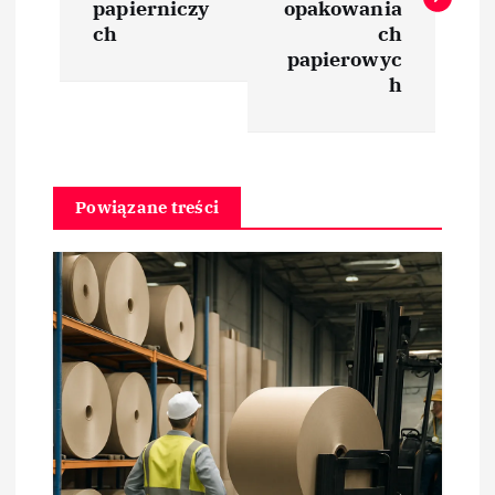
papierniczy
opakowania
i
ch
ch
papierowyc
h
g
a
c
Powiązane treści
j
a
w
p
i