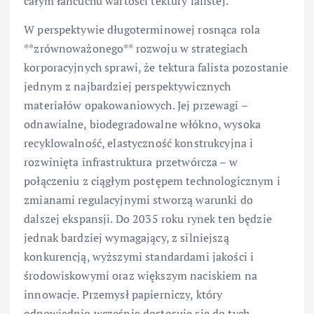
całym łańcuchu wartości tektury falistej.
W perspektywie długoterminowej rosnąca rola
**zrównoważonego** rozwoju w strategiach
korporacyjnych sprawi, że tektura falista pozostanie
jednym z najbardziej perspektywicznych
materiałów opakowaniowych. Jej przewagi –
odnawialne, biodegradowalne włókno, wysoka
recyklowalność, elastyczność konstrukcyjna i
rozwinięta infrastruktura przetwórcza – w
połączeniu z ciągłym postępem technologicznym i
zmianami regulacyjnymi stworzą warunki do
dalszej ekspansji. Do 2035 roku rynek ten będzie
jednak bardziej wymagający, z silniejszą
konkurencją, wyższymi standardami jakości i
środowiskowymi oraz większym naciskiem na
innowacje. Przemysł papierniczy, który
odpowiednio wcześnie dostosuje się do tych