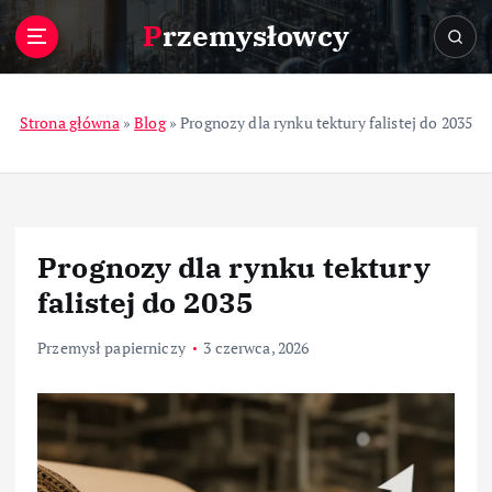
S
Przemysłowcy
k
i
p
t
Strona główna
»
Blog
»
Prognozy dla rynku tektury falistej do 2035
o
c
o
n
t
Prognozy dla rynku tektury
e
n
falistej do 2035
t
Przemysł papierniczy
3 czerwca, 2026