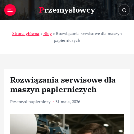
S
Przemysłowcy
k
i
p
t
Strona główna
»
Blog
»
Rozwiązania serwisowe dla maszyn
o
papierniczych
c
o
n
t
e
Rozwiązania serwisowe dla
n
t
maszyn papierniczych
Przemysł papierniczy
31 maja, 2026