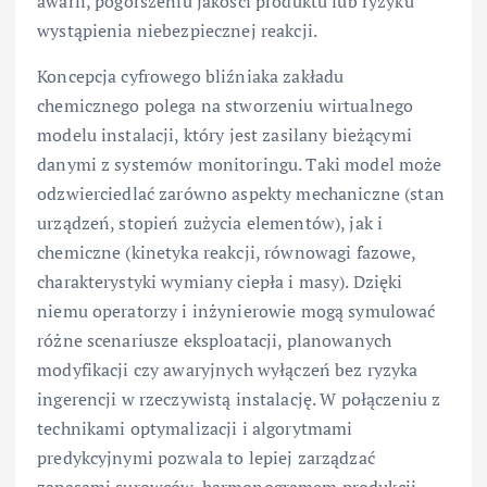
awarii, pogorszeniu jakości produktu lub ryzyku
wystąpienia niebezpiecznej reakcji.
Koncepcja cyfrowego bliźniaka zakładu
chemicznego polega na stworzeniu wirtualnego
modelu instalacji, który jest zasilany bieżącymi
danymi z systemów monitoringu. Taki model może
odzwierciedlać zarówno aspekty mechaniczne (stan
urządzeń, stopień zużycia elementów), jak i
chemiczne (kinetyka reakcji, równowagi fazowe,
charakterystyki wymiany ciepła i masy). Dzięki
niemu operatorzy i inżynierowie mogą symulować
różne scenariusze eksploatacji, planowanych
modyfikacji czy awaryjnych wyłączeń bez ryzyka
ingerencji w rzeczywistą instalację. W połączeniu z
technikami optymalizacji i algorytmami
predykcyjnymi pozwala to lepiej zarządzać
zapasami surowców, harmonogramem produkcji