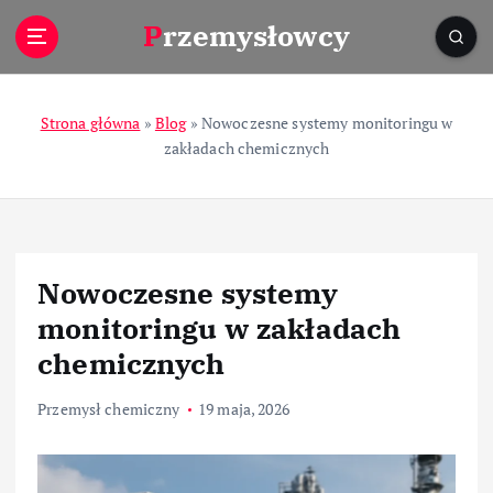
S
Przemysłowcy
k
i
p
t
Strona główna
»
Blog
»
Nowoczesne systemy monitoringu w
o
zakładach chemicznych
c
o
n
t
e
Nowoczesne systemy
n
t
monitoringu w zakładach
chemicznych
Przemysł chemiczny
19 maja, 2026