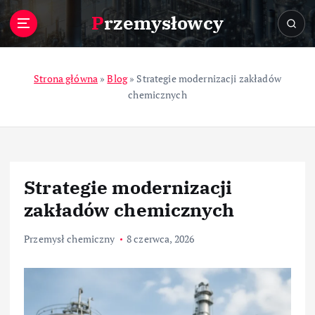
S
Przemysłowcy
k
i
p
t
Strona główna
»
Blog
»
Strategie modernizacji zakładów
o
chemicznych
c
o
n
t
e
Strategie modernizacji
n
t
zakładów chemicznych
Przemysł chemiczny
8 czerwca, 2026