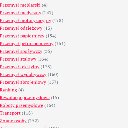
Przemysł meblarski
(4)
Przemysł medyczny
(147)
Przemysł motoryzacyjny
(178)
Przemysł odzieżowy
(13)
Przemysł papierniczy
(154)
Przemysł petrochemiczny
(161)
Przemysł spożywczy
(35)
Przemysł stalowy
(164)
Przemysł tekstylny
(178)
Przemysł wydobywczy
(160)
Przemysł zbrojeniowy
(157)
Ranking
(4)
Rewolucja przemysłowa
(15)
Roboty przemysłowe
(164)
Transport
(118)
Znane osoby
(252)