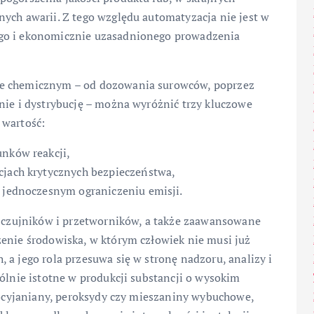
ych awarii. Z tego względu automatyzacja nie jest w
ego i ekonomicznie uzasadnionego prowadzenia
le chemicznym – od dozowania surowców, poprzez
nie i dystrybucję – można wyróżnić trzy kluczowe
 wartość:
unków reakcji,
cjach krytycznych bezpieczeństwa,
y jednoczesnym ograniczeniu emisji.
ci czujników i przetworników, a także zaawansowane
zenie środowiska, w którym człowiek nie musi już
 a jego rola przesuwa się w stronę nadzoru, analizy i
gólnie istotne w produkcji substancji o wysokim
izocyjaniany, peroksydy czy mieszaniny wybuchowe,