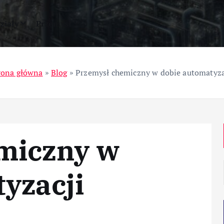
ziały
Przemysł
rona główna
»
Blog
»
Przemysł chemiczny w dobie automatyza
miczny w
yzacji