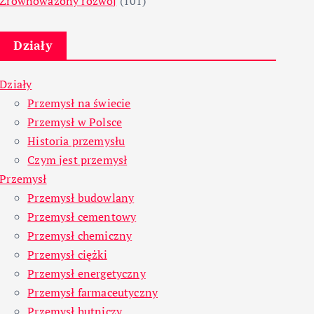
Zrównoważony rozwój
(101)
Działy
Działy
Przemysł na świecie
Przemysł w Polsce
Historia przemysłu
Czym jest przemysł
Przemysł
Przemysł budowlany
Przemysł cementowy
Przemysł chemiczny
Przemysł ciężki
Przemysł energetyczny
Przemysł farmaceutyczny
Przemysł hutniczy