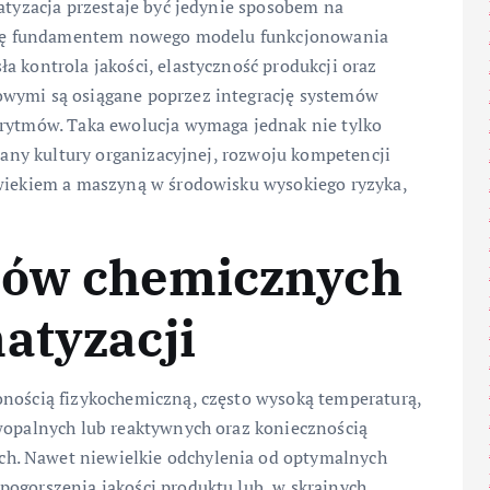
matyzacja przestaje być jedynie sposobem na
e się fundamentem nowego modelu funkcjonowania
a kontrola jakości, elastyczność produkcji oraz
owymi są osiągane poprzez integrację systemów
orytmów. Taka ewolucja wymaga jednak nie tylko
miany kultury organizacyjnej, rozwoju kompetencji
owiekiem a maszyną w środowisku wysokiego ryzyka,
sów chemicznych
atyzacji
onością fizykochemiczną, często wysoką temperaturą,
twopalnych lub reaktywnych oraz koniecznością
h. Nawet niewielkie odchylenia od optymalnych
pogorszenia jakości produktu lub, w skrajnych