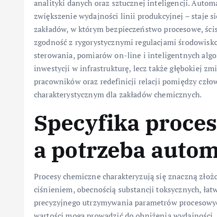
analityki danych oraz sztucznej inteligencji. Auto
zwiększenie wydajności linii produkcyjnej – staj
zakładów, w którym bezpieczeństwo procesowe, ścisł
zgodność z rygorystycznymi regulacjami środowisk
sterowania, pomiarów on-line i inteligentnych alg
inwestycji w infrastrukturę, lecz także głębokiej z
pracowników oraz redefinicji relacji pomiędzy czł
charakterystycznym dla zakładów chemicznych.
Specyfika proce
a potrzeba autom
Procesy chemiczne charakteryzują się znaczną złoż
ciśnieniem, obecnością substancji toksycznych, ła
precyzyjnego utrzymywania parametrów procesowyc
wartości mogą prowadzić do obniżenia wydajności, 