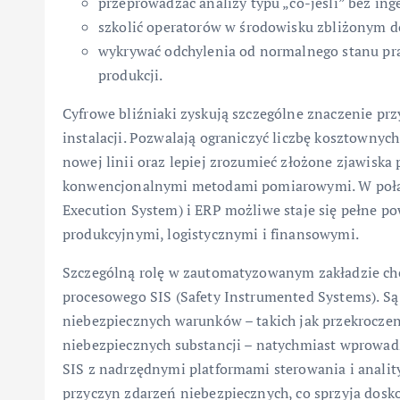
przeprowadzać analizy typu „co-jeśli” bez ing
szkolić operatorów w środowisku zbliżonym d
wykrywać odchylenia od normalnego stanu pr
produkcji.
Cyfrowe bliźniaki zyskują szczególne znaczenie prz
instalacji. Pozwalają ograniczyć liczbę kosztownych 
nowej linii oraz lepiej zrozumieć złożone zjawiska
konwencjonalnymi metodami pomiarowymi. W połąc
Execution System) i ERP możliwe staje się pełne 
produkcyjnymi, logistycznymi i finansowymi.
Szczególną rolę w zautomatyzowanym zakładzie c
procesowego SIS (Safety Instrumented Systems). Są
niebezpiecznych warunków – takich jak przekroczen
niebezpiecznych substancji – natychmiast wprowadz
SIS z nadrzędnymi platformami sterowania i analit
przyczyn zdarzeń niebezpiecznych, co sprzyja dosk