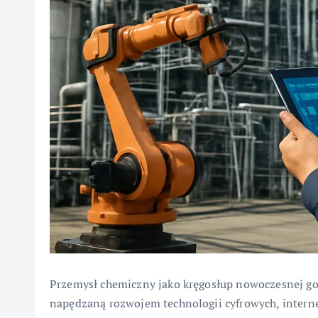
Przemysł chemiczny jako kręgosłup nowoczesnej go
napędzaną rozwojem technologii cyfrowych, intern