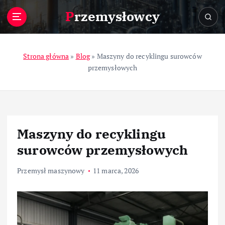
S
Przemysłowcy
k
i
p
t
Strona główna
»
Blog
»
Maszyny do recyklingu surowców
o
przemysłowych
c
o
n
t
e
Maszyny do recyklingu
n
t
surowców przemysłowych
Przemysł maszynowy
11 marca, 2026