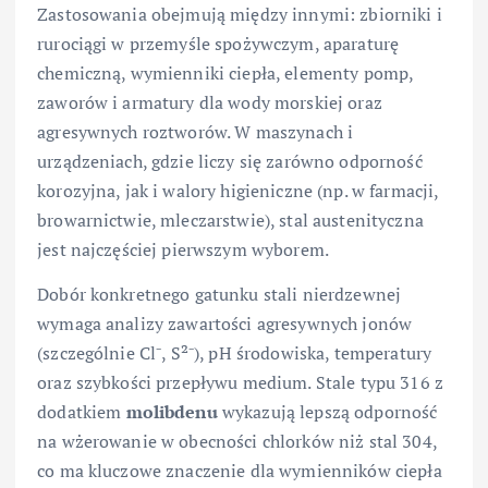
Zastosowania obejmują między innymi: zbiorniki i
rurociągi w przemyśle spożywczym, aparaturę
chemiczną, wymienniki ciepła, elementy pomp,
zaworów i armatury dla wody morskiej oraz
agresywnych roztworów. W maszynach i
urządzeniach, gdzie liczy się zarówno odporność
korozyjna, jak i walory higieniczne (np. w farmacji,
browarnictwie, mleczarstwie), stal austenityczna
jest najczęściej pierwszym wyborem.
Dobór konkretnego gatunku stali nierdzewnej
wymaga analizy zawartości agresywnych jonów
(szczególnie Cl⁻, S²⁻), pH środowiska, temperatury
oraz szybkości przepływu medium. Stale typu 316 z
dodatkiem
molibdenu
wykazują lepszą odporność
na wżerowanie w obecności chlorków niż stal 304,
co ma kluczowe znaczenie dla wymienników ciepła