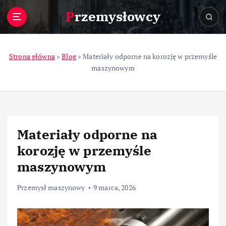
S
Przemysłowcy
k
i
p
t
Strona główna
»
Blog
»
Materiały odporne na korozję w przemyśle
o
maszynowym
c
o
n
t
e
Materiały odporne na
n
t
korozję w przemyśle
maszynowym
Przemysł maszynowy
9 marca, 2026