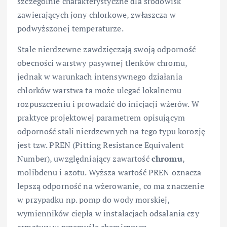
szczególnie charakterystyczne dla środowisk
zawierających jony chlorkowe, zwłaszcza w
podwyższonej temperaturze.
Stale nierdzewne zawdzięczają swoją odporność
obecności warstwy pasywnej tlenków chromu,
jednak w warunkach intensywnego działania
chlorków warstwa ta może ulegać lokalnemu
rozpuszczeniu i prowadzić do inicjacji wżerów. W
praktyce projektowej parametrem opisującym
odporność stali nierdzewnych na tego typu korozję
jest tzw. PREN (Pitting Resistance Equivalent
Number), uwzględniający zawartość
chromu
,
molibdenu i azotu. Wyższa wartość PREN oznacza
lepszą odporność na wżerowanie, co ma znaczenie
w przypadku np. pomp do wody morskiej,
wymienników ciepła w instalacjach odsalania czy
armatury w przemyśle chemicznym.