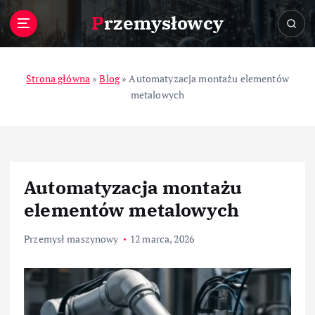
S
Przemysłowcy
k
i
p
t
Strona główna
»
Blog
»
Automatyzacja montażu elementów
o
metalowych
c
o
n
t
e
Automatyzacja montażu
n
t
elementów metalowych
Przemysł maszynowy
12 marca, 2026