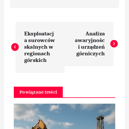
N
Eksploatacj
Analiza
a
a surowców
awaryjnośc
skalnych w
i urządzeń
w
regionach
górniczych
górskich
i
g
Powiązane treści
a
c
j