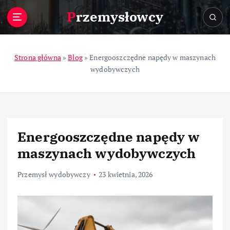
S
Przemysłowcy
k
i
p
t
Strona główna
»
Blog
»
Energooszczędne napędy w maszynach
o
wydobywczych
c
o
n
t
e
Energooszczędne napędy w
n
t
maszynach wydobywczych
Przemysł wydobywczy
23 kwietnia, 2026