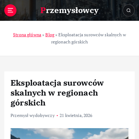
S
Przemysłowcy
k
i
p
t
Strona główna
»
Blog
»
Eksploatacja surowców skalnych w
o
regionach górskich
c
o
n
t
e
Eksploatacja surowców
n
t
skalnych w regionach
górskich
Przemysł wydobywczy
21 kwietnia, 2026