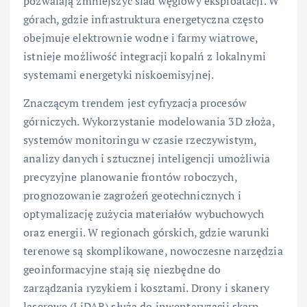
pozwalają zmniejszyć ślad węglowy eksploatacji. W
górach, gdzie infrastruktura energetyczna często
obejmuje elektrownie wodne i farmy wiatrowe,
istnieje możliwość integracji kopalń z lokalnymi
systemami energetyki niskoemisyjnej.
Znaczącym trendem jest cyfryzacja procesów
górniczych. Wykorzystanie modelowania 3D złoża,
systemów monitoringu w czasie rzeczywistym,
analizy danych i sztucznej inteligencji umożliwia
precyzyjne planowanie frontów roboczych,
prognozowanie zagrożeń geotechnicznych i
optymalizację zużycia materiałów wybuchowych
oraz energii. W regionach górskich, gdzie warunki
terenowe są skomplikowane, nowoczesne narzędzia
geoinformacyjne stają się niezbędne do
zarządzania ryzykiem i kosztami. Drony i skanery
laserowe (LiDAR) służą do inwentaryzacji skarp,