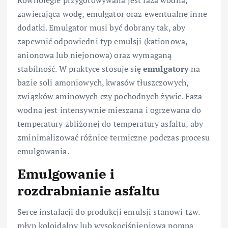
Równolegle przygotowywana jest faza wodna,
zawierająca wodę, emulgator oraz ewentualne inne
dodatki. Emulgator musi być dobrany tak, aby
zapewnić odpowiedni typ emulsji (kationowa,
anionowa lub niejonowa) oraz wymaganą
stabilność. W praktyce stosuje się
emulgatory
na
bazie soli amoniowych, kwasów tłuszczowych,
związków aminowych czy pochodnych żywic. Faza
wodna jest intensywnie mieszana i ogrzewana do
temperatury zbliżonej do temperatury asfaltu, aby
zminimalizować różnice termiczne podczas procesu
emulgowania.
Emulgowanie i
rozdrabnianie asfaltu
Serce instalacji do produkcji emulsji stanowi tzw.
młyn koloidalny lub wysokociśnieniowa pompa