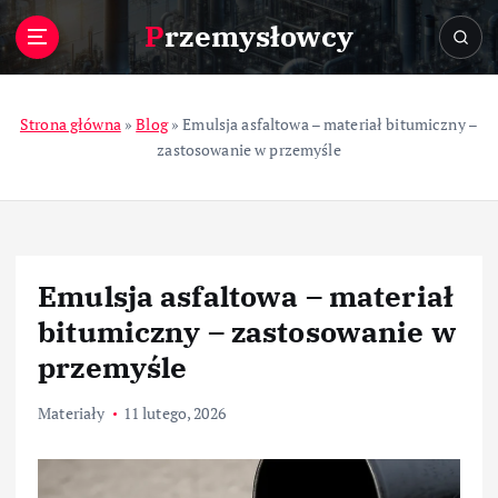
S
Przemysłowcy
k
i
p
t
Strona główna
»
Blog
»
Emulsja asfaltowa – materiał bitumiczny –
o
zastosowanie w przemyśle
c
o
n
t
e
Emulsja asfaltowa – materiał
n
t
bitumiczny – zastosowanie w
przemyśle
Materiały
11 lutego, 2026