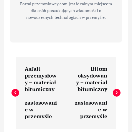
Portal przemyslowcy.com jest idealnym miejscem
dla osób poszukujących wiadomości o
nowoczesnych technologiach w przemyśle.
N
Asfalt
Bitum
a
przemysłow
oksydowan
y – materiał
y – materiał
w
bitumiczny
bitumiczny
–
–
i
zastosowani
zastosowani
e w
e w
przemyśle
przemyśle
g