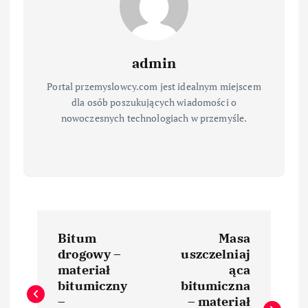
admin
Portal przemyslowcy.com jest idealnym miejscem
dla osób poszukujących wiadomości o
nowoczesnych technologiach w przemyśle.
N
Bitum
Masa
a
drogowy –
uszczelniaj
materiał
ąca
w
bitumiczny
bitumiczna
–
– materiał