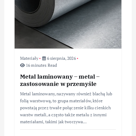
s
u
Materiały
6 sierpnia, 2026
16 minutes Read
Metal laminowany – metal –
zastosowanie w przemyśle
Metal laminowany, nazywany również blachą lub
folią warstwową, to grupa materiałów, które
powstają przez trwałe połączenie kilku cienkich
warstw metali, a często także metalu z innymi
materiałami, takimi jak tworzywa…