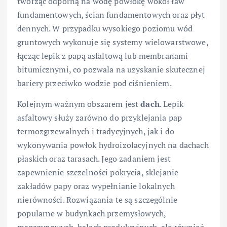
tworząc odporną na wodę powłokę wokół ław
fundamentowych, ścian fundamentowych oraz płyt
dennych. W przypadku wysokiego poziomu wód
gruntowych wykonuje się systemy wielowarstwowe,
łącząc lepik z papą asfaltową lub membranami
bitumicznymi, co pozwala na uzyskanie skutecznej
bariery przeciwko wodzie pod ciśnieniem.
Kolejnym ważnym obszarem jest
dach
. Lepik
asfaltowy służy zarówno do przyklejania pap
termozgrzewalnych i tradycyjnych, jak i do
wykonywania powłok hydroizolacyjnych na dachach
płaskich oraz tarasach. Jego zadaniem jest
zapewnienie szczelności pokrycia, sklejanie
zakładów papy oraz wypełnianie lokalnych
nierówności. Rozwiązania te są szczególnie
popularne w budynkach przemysłowych,
magazynowych, halach produkcyjnych, ale również