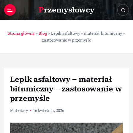
S
Przemysłowcy
k
i
p
t
Strona główna
»
Blog
»
Lepik asfaltowy – materiał bitumiczny –
o
zastosowanie w przemyśle
c
o
n
t
e
Lepik asfaltowy – materiał
n
t
bitumiczny – zastosowanie w
przemyśle
Materiały
16 kwietnia, 2026