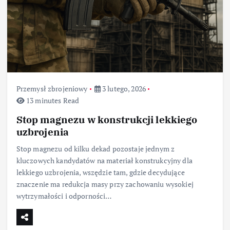
Przemysł zbrojeniowy
3 lutego, 2026
13 minutes Read
Stop magnezu w konstrukcji lekkiego
uzbrojenia
Stop magnezu od kilku dekad pozostaje jednym z
kluczowych kandydatów na materiał konstrukcyjny dla
lekkiego uzbrojenia, wszędzie tam, gdzie decydujące
znaczenie ma redukcja masy przy zachowaniu wysokiej
wytrzymałości i odporności…