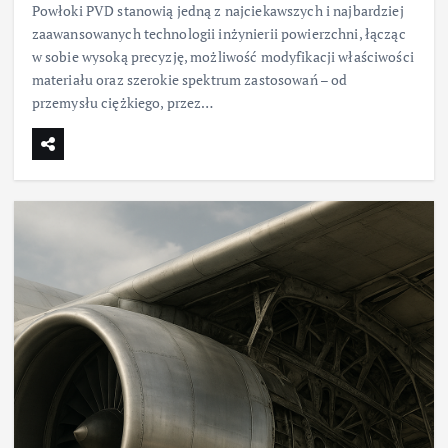
Powłoki PVD stanowią jedną z najciekawszych i najbardziej
zaawansowanych technologii inżynierii powierzchni, łącząc
w sobie wysoką precyzję, możliwość modyfikacji właściwości
materiału oraz szerokie spektrum zastosowań – od
przemysłu ciężkiego, przez…