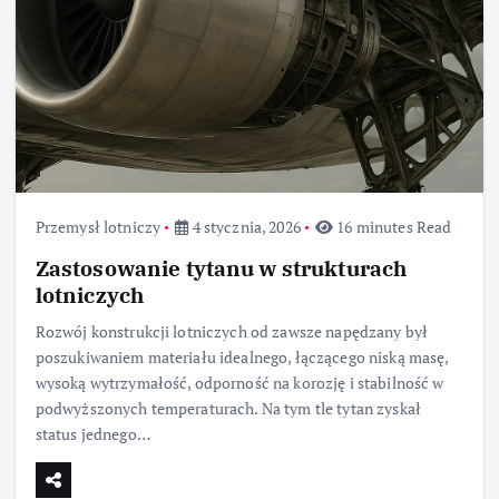
Przemysł lotniczy
4 stycznia, 2026
16 minutes Read
Zastosowanie tytanu w strukturach
lotniczych
Rozwój konstrukcji lotniczych od zawsze napędzany był
poszukiwaniem materiału idealnego, łączącego niską masę,
wysoką wytrzymałość, odporność na korozję i stabilność w
podwyższonych temperaturach. Na tym tle tytan zyskał
status jednego…