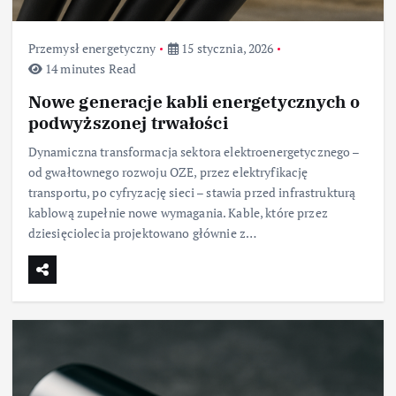
Przemysł energetyczny
15 stycznia, 2026
14 minutes Read
Nowe generacje kabli energetycznych o
podwyższonej trwałości
Dynamiczna transformacja sektora elektroenergetycznego –
od gwałtownego rozwoju OZE, przez elektryfikację
transportu, po cyfryzację sieci – stawia przed infrastrukturą
kablową zupełnie nowe wymagania. Kable, które przez
dziesięciolecia projektowano głównie z…