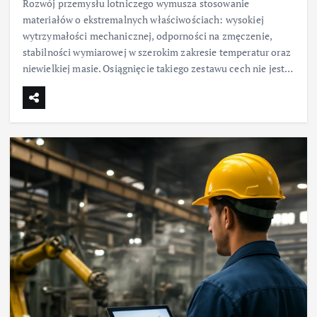
Rozwój przemysłu lotniczego wymusza stosowanie
materiałów o ekstremalnych właściwościach: wysokiej
wytrzymałości mechanicznej, odporności na zmęczenie,
stabilności wymiarowej w szerokim zakresie temperatur oraz
niewielkiej masie. Osiągnięcie takiego zestawu cech nie jest…