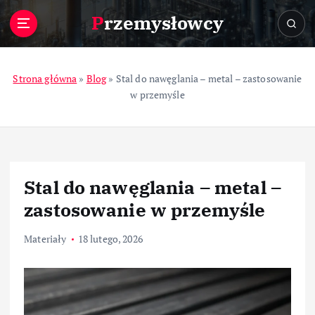
S
Przemysłowcy
k
i
p
t
Strona główna
»
Blog
»
Stal do nawęglania – metal – zastosowanie
o
w przemyśle
c
o
n
t
e
Stal do nawęglania – metal –
n
t
zastosowanie w przemyśle
Materiały
18 lutego, 2026