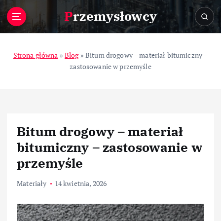
S
Przemysłowcy
k
i
p
t
Strona główna
»
Blog
»
Bitum drogowy – materiał bitumiczny –
o
zastosowanie w przemyśle
c
o
n
t
e
Bitum drogowy – materiał
n
t
bitumiczny – zastosowanie w
przemyśle
Materiały
14 kwietnia, 2026