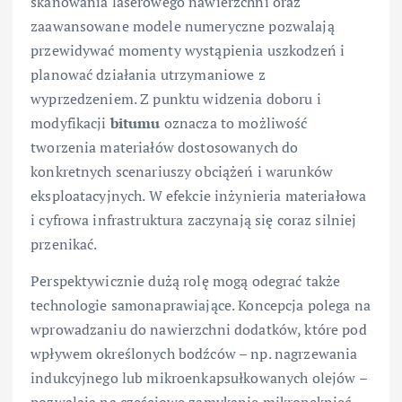
skanowania laserowego nawierzchni oraz
zaawansowane modele numeryczne pozwalają
przewidywać momenty wystąpienia uszkodzeń i
planować działania utrzymaniowe z
wyprzedzeniem. Z punktu widzenia doboru i
modyfikacji
bitumu
oznacza to możliwość
tworzenia materiałów dostosowanych do
konkretnych scenariuszy obciążeń i warunków
eksploatacyjnych. W efekcie inżynieria materiałowa
i cyfrowa infrastruktura zaczynają się coraz silniej
przenikać.
Perspektywicznie dużą rolę mogą odegrać także
technologie samonaprawiające. Koncepcja polega na
wprowadzaniu do nawierzchni dodatków, które pod
wpływem określonych bodźców – np. nagrzewania
indukcyjnego lub mikroenkapsułkowanych olejów –
pozwalają na częściowe zamykanie mikropęknięć